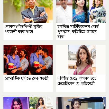
লোকসংগীতশিল্পী মুজিব
চলচ্চিত্র সার্টিফিকেশন বোর্ড
পরদেশী কারাগারে
পুনর্গঠন, কমিটিতে আছেন
যারা
রোমান্টিক ছবিতে দেব-শুভশ্রী
বলিউড ছেড়ে ‘কৃষক’ হতে
চেয়েছিলেন যে অভিনেত্রী