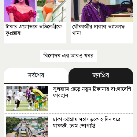
টাকার প্রলোভনে অভিনেত্রীকে
যৌনকর্মীর দালাল অ্যাডলফ
কুপ্রস্তাব!
খান!
বিনোদন এর আরও খবর
সর্বশেষ
জনপ্রিয়
ফুলহ্যাম ছেড়ে নতুন ঠিকানায় বাংলাদেশি
ফারহান
ঢাকা-চট্টগ্রাম মহাসড়কে ২ দিন ধরে
যানজট, চরম ভোগান্তি