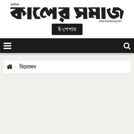
ই-পেপার
বিনোদন