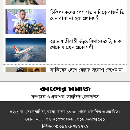
চিকিৎসকদের পেশাগত দায়িত্বে রাজনীতি
যেন বাধা না হয়: প্রধানমন্ত্রী
২৫৬ যাত্রীবাহী উড়ন্ত বিমানে ত্রুটি, ঢাকা
থেকে যাচ্ছেন প্রকৌশলী
সাকিবের দেশে ফেরার সুযোগ দেখেন না
ক্রীড়া প্রতিমন্ত্রী
সম্পাদক ও প্রকাশক: সানজিদা ফেরদাউস
এক দুর্ঘটনায় থেমে গেল ৯ জীবন, ভেঙে
গেল পরিবারগুলোর স্বপ্ন
৪২/১-ক, সেগুনবাগিচা, রমনা, ঢাকা-১০০০ থেকে প্রকাশিত ও প্রচারিত।
ফোন: +৮৮-০২-৪১০৩০৯৯৯ , ০১৯৪৬৬৩৫৫৫১
নিউজরুম: ০৯৬৭৮৭৪২৭৭২
‘কীসের হাসিনা, কোথায় বক্তব্য দিয়েছে,