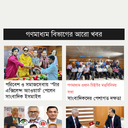
গণমাধ্যম বিভাগের আরো খবর
পরিবেশ ও সমাজসেবায় ‘স্টার
গণমাধ্যম প্রধান-ডিইউর মতবিনিময়
এক্সিলেন্স অ্যাওয়ার্ড’ পেলেন
সভা
সাংবাদিক ইসমাইল
সাংবাদিকদের পেশাগত দক্ষতা
বৃদ্ধিতে আরও গুরুত্ব দেওয়ার
আহ্বান