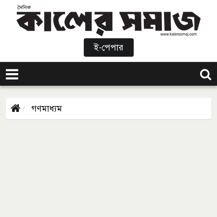
ই-পেপার
গণমাধ্যম