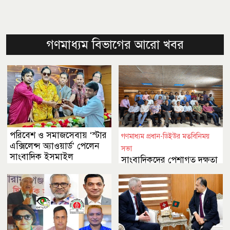
গণমাধ্যম বিভাগের আরো খবর
পরিবেশ ও সমাজসেবায় ‘স্টার
গণমাধ্যম প্রধান-ডিইউর মতবিনিময়
এক্সিলেন্স অ্যাওয়ার্ড’ পেলেন
সভা
সাংবাদিক ইসমাইল
সাংবাদিকদের পেশাগত দক্ষতা
বৃদ্ধিতে আরও গুরুত্ব দেওয়ার
আহ্বান