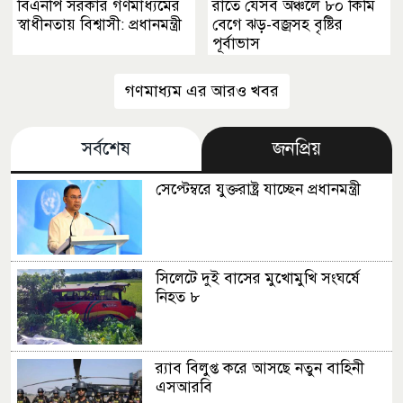
বিএনপি সরকার গণমাধ্যমের
রাতে যেসব অঞ্চলে ৮০ কিমি
স্বাধীনতায় বিশ্বাসী: প্রধানমন্ত্রী
বেগে ঝড়-বজ্রসহ বৃষ্টির
পূর্বাভাস
গণমাধ্যম এর আরও খবর
সর্বশেষ
জনপ্রিয়
সেপ্টেম্বরে যুক্তরাষ্ট্র যাচ্ছেন প্রধানমন্ত্রী
সিলেটে দুই বাসের মুখোমুখি সংঘর্ষে
নিহত ৮
র‍্যাব বিলুপ্ত করে আসছে নতুন বাহিনী
এসআরবি