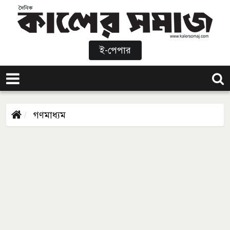
ই-পেপার
গণমাধ্যম