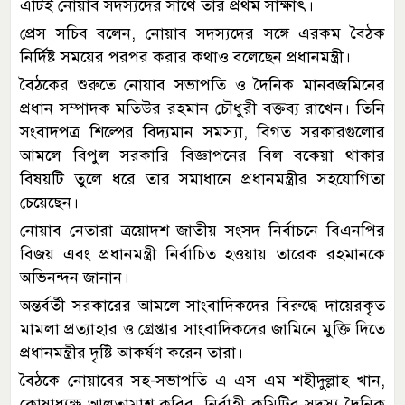
এটিই নোয়াব সদস্যদের সাথে তার প্রথম সাক্ষাৎ।
প্রেস সচিব বলেন, নোয়াব সদস্যদের সঙ্গে এরকম বৈঠক
নির্দিষ্ট সময়ের পরপর করার কথাও বলেছেন প্রধানমন্ত্রী।
বৈঠকের শুরুতে নোয়াব সভাপতি ও দৈনিক মানবজমিনের
প্রধান সম্পাদক মতিউর রহমান চৌধুরী বক্তব্য রাখেন। তিনি
সংবাদপত্র শিল্পের বিদ্যমান সমস্যা, বিগত সরকারগুলোর
আমলে বিপুল সরকারি বিজ্ঞাপনের বিল বকেয়া থাকার
বিষয়টি তুলে ধরে তার সমাধানে প্রধানমন্ত্রীর সহযোগিতা
চেয়েছেন।
নোয়াব নেতারা ত্রয়োদশ জাতীয় সংসদ নির্বাচনে বিএনপির
বিজয় এবং প্রধানমন্ত্রী নির্বাচিত হওয়ায় তারেক রহমানকে
অভিনন্দন জানান।
অন্তর্বর্তী সরকারের আমলে সাংবাদিকদের বিরুদ্ধে দায়েরকৃত
মামলা প্রত্যাহার ও গ্রেপ্তার সাংবাদিকদের জামিনে মুক্তি দিতে
প্রধানমন্ত্রীর দৃষ্টি আকর্ষণ করেন তারা।
বৈঠকে নোয়াবের সহ-সভাপতি এ এস এম শহীদুল্লাহ খান,
কোষাধ্যক্ষ আলতামাশ কবির, নির্বাহী কমিটির সদস্য দৈনিক