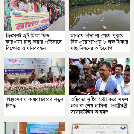
ক্রিসেনট জুট মিলে ফিড
মান্দায় চাঁদা না পেয়ে পুকুরে
কারখানা চালু করার প্রতিবাদে
বিষ প্রয়োগ"প্রায় ৮ লক্ষ টাকার
বিক্ষোভ ও মানববন্ধন
মাছ নিধনের অভিযোগ
স্বাস্থ্যসেবায় কক্সবাজারের নতুন
অস্থিরতা সৃষ্টির চেষ্টা করে সফল
দিগন্ত
হবে না শেখ হাসিনা, স্বরাষ্ট্রমন্ত্রী
সালাহউদ্দিন আহমদ