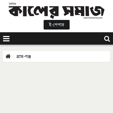
ই-পেপার
গ্রাম-গঞ্জ