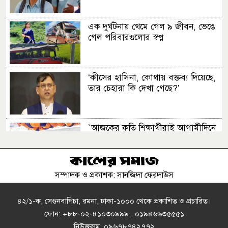
এক দুর্ঘটনায় থেমে গেল ৯ জীবন, ভেঙে
গেল পরিবারগুলোর স্বপ্ন
‘কীসের হাসিনা, কোথায় বক্তব্য দিয়েছে,
তার চেহারা কি দেখা গেছে?’
‍‍`আজকের কৃতি শিক্ষার্থীরাই আগামীদিনে
দেশের নেতৃত্ব দিবে ......‍‍` মনজুর এলাহী
এমপি
সম্পাদক ও প্রকাশক: সানজিদা ফেরদাউস
ক্রিসেনট জুট মিলে ফিড কারখানা চালু
করার প্রতিবাদে বিক্ষোভ ও মানববন্ধন
৪২/১-ক, সেগুনবাগিচা, রমনা, ঢাকা-১০০০ থেকে প্রকাশিত ও প্রচারিত।
ফোন: +৮৮-০২-৪১০৩০৯৯৯ , ০১৯৪৬৬৩৫৫৫১
নিউজরুম: ০৯৬৭৮৭৪২৭৭২