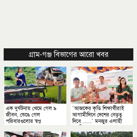
গ্রাম-গঞ্জ বিভাগের আরো খবর
এক দুর্ঘটনায় থেমে গেল ৯
‍‍`আজকের কৃতি শিক্ষার্থীরাই
জীবন, ভেঙে গেল
আগামীদিনে দেশের নেতৃত্ব
পরিবারগুলোর স্বপ্ন
দিবে ......‍‍` মনজুর এলাহী
এমপি