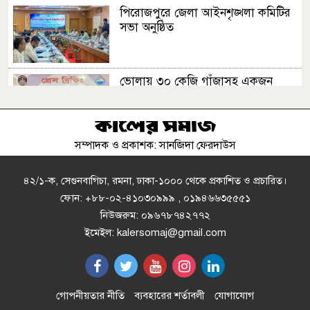
পিরোজপুরে জেলা আইনশৃঙ্খলা কমিটির
সভা অনুষ্ঠিত
ভোলায় ৩০ কেজি গাঁজাসহ একজন
মাদক কারবারি আটক
সম্পাদক ও প্রকাশক: সানজিদা ফেরদাউস
আল্লামা শাহ আহমেদ শফীর (রহ.) কবর
জিয়ারত করেছেন প্রধানমন্ত্রী
৪২/১-ক, সেগুনবাগিচা, রমনা, ঢাকা-১০০০ থেকে প্রকাশিত ও প্রচারিত।
ফোন: +৮৮-০২-৪১০৩০৯৯৯ , ০১৯৪৬৬৩৫৫৫১
নিউজরুম: ০৯৬৭৮৭৪২৭৭২
ফটিকছড়িতে হেফাজত আমিরের সঙ্গে
ইমেইল: kalersomaj@gmail.com
প্রধানমন্ত্রীর সাক্ষাৎ বাবুনগর মাদরাসায়
তারেক রহমান
কটিয়াদীতে যুবককে হত্যা
গোপনীয়তার নীতি
ব্যবহারের শর্তাবলী
যোগাযোগ