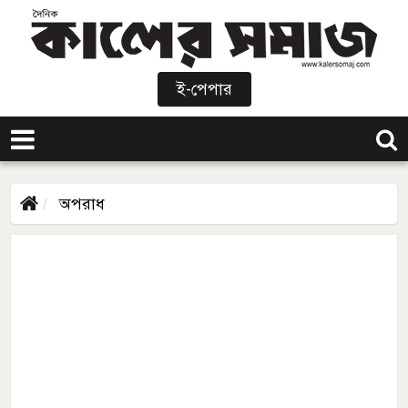
ই-পেপার
অপরাধ