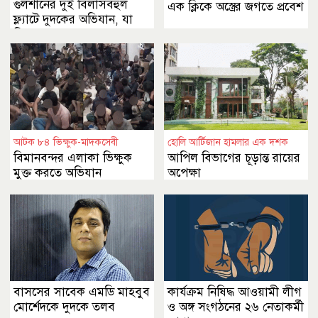
গুলশানের দুই বিলাসবহুল
এক ক্লিকে অস্ত্রের জগতে প্রবেশ
ফ্ল্যাটে দুদকের অভিযান, যা
মিলল ভেতরে
আটক ৮৪ ভিক্ষুক-মাদকসেবী
হোলি আর্টিজান হামলার এক দশক
বিমানবন্দর এলাকা ভিক্ষুক
আপিল বিভাগের চূড়ান্ত রায়ের
মুক্ত করতে অভিযান
অপেক্ষা
বাসসের সাবেক এমডি মাহবুব
কার্যক্রম নিষিদ্ধ আওয়ামী লীগ
মোর্শেদকে দুদকে তলব
ও অঙ্গ সংগঠনের ২৬ নেতাকর্মী