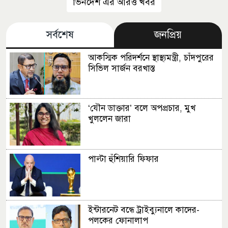
ভিনদেশ এর আরও খবর
সর্বশেষ
জনপ্রিয়
আকস্মিক পরিদর্শনে স্থাস্থ্যমন্ত্রী, চাঁদপুরের
সিভিল সার্জন বরখাস্ত
‘যৌন ডাক্তার’ বলে অপপ্রচার, মুখ
খুললেন জারা
পাল্টা হুঁশিয়ারি ফিফার
ইন্টারনেট বন্ধে ট্রাইব্যুনালে কাদের-
পলকের ফোনালাপ