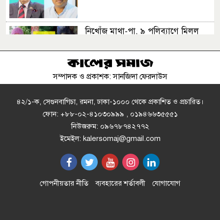
নিখোঁজ মাথা-পা, ৯ পলিব্যাগে মিলল
অর্ধশত খণ্ডিত মরদেহ, ভাড়াটিয়া আটক
সম্পাদক ও প্রকাশক: সানজিদা ফেরদাউস
রাষ্ট্রপতি নির্বাচনে দুটি মনোনয়ন ফরম
নিলো বিএনপি
৪২/১-ক, সেগুনবাগিচা, রমনা, ঢাকা-১০০০ থেকে প্রকাশিত ও প্রচারিত।
ফোন: +৮৮-০২-৪১০৩০৯৯৯ , ০১৯৪৬৬৩৫৫৫১
নিউজরুম: ০৯৬৭৮৭৪২৭৭২
মাতারবাড়ি পৌঁছেছেন প্রধানমন্ত্রী তারেক
ইমেইল: kalersomaj@gmail.com
রহমান
বাংলাদেশি পাসপোর্টধারীদের কেন
গোপনীয়তার নীতি
ব্যবহারের শর্তাবলী
যোগাযোগ
লাউঞ্জেই থাকতে হলো?