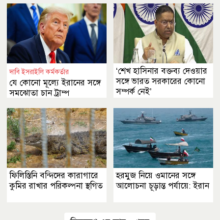
‘শেখ হাসিনার বক্তব্য দেওয়ার
দাবি ইসরাইলি কর্মকর্তার
সঙ্গে ভারত সরকারের কোনো
যে কোনো মূল্যে ইরানের সঙ্গে
সম্পর্ক নেই’
সমঝোতা চান ট্রাম্প
ফিলিস্তিনি বন্দিদের কারাগারে
হরমুজ নিয়ে ওমানের সঙ্গে
কুমির রাখার পরিকল্পনা স্থগিত
আলোচনা চূড়ান্ত পর্যায়ে: ইরান