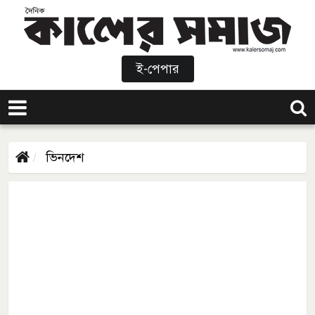
ই-পেপার
ভিনদেশ