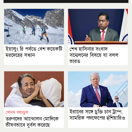
ইয়ালুং রি পর্বতে বেশ কয়েকটি
শেখ হাসিনার সংবাদ
মরদেহের সন্ধান
সম্মেলনের বিষয়ে যা বলল
ভারত
ইরানের সঙ্গে চুক্তি চান ট্রাম্প,
সোনম ওয়াংচুক
সামরিক পদক্ষেপের হুঁশিয়ারিও
তরুণদের আন্দোলন মোদিকে
ভীষণভাবে দুর্বল করেছে