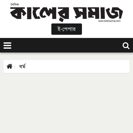
ই-পেপার
ধর্ম