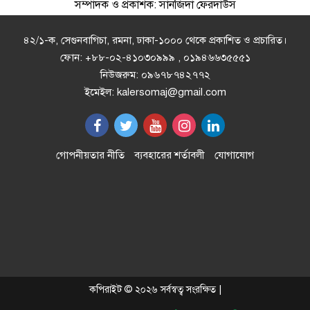
সম্পাদক ও প্রকাশক: সানজিদা ফেরদাউস
পিএসসিতে নতুন চার সদস্য নিয়োগ
৪২/১-ক, সেগুনবাগিচা, রমনা, ঢাকা-১০০০ থেকে প্রকাশিত ও প্রচারিত।
ফোন: +৮৮-০২-৪১০৩০৯৯৯ , ০১৯৪৬৬৩৫৫৫১
নিউজরুম: ০৯৬৭৮৭৪২৭৭২
মানুষের কল্যাণে ঐক্যবদ্ধভাবে কাজ
ইমেইল: kalersomaj@gmail.com
করতে হবে: গণপূর্ত মন্ত্রী
নাঙ্গলকোটের ঢালুয়ায় শিক্ষাবৃত্তি পরীক্ষা
গোপনীয়তার নীতি
ব্যবহারের শর্তাবলী
যোগাযোগ
অনুষ্ঠিত
চান্দিনায় ১০ বছরের শিশুকে ধর্ষণ;
আসামি পলাতক
বাকৃবিতে বিএসভিইআরের ৩২তম
কপিরাইট © ২০২৬ সর্বস্বত্ব সংরক্ষিত |
বার্ষিক বৈজ্ঞানিক সম্মেলন শুরু