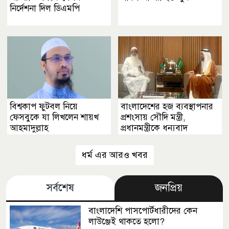
নির্দেশনা দিল ডিএমপি
বিশ্বকাপ ফুটবল নিয়ে
বাংলাদেশের হজ ব্যবস্থাপনার
ফেসবুকে যা লিখলেন শায়খ
প্রশংসায় সৌদি মন্ত্রী,
আহমাদুল্লাহ
প্রধানমন্ত্রীকে ধন্যবাদ
ধর্ম এর আরও খবর
সর্বশেষ
জনপ্রিয়
বাংলাদেশি পাসপোর্টধারীদের কেন
লাউঞ্জেই থাকতে হলো?