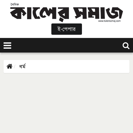
ই-পেপার
ধর্ম