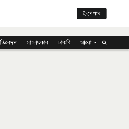
ই-পেপার
্রতিবেদন
সাক্ষাৎকার
চাকরি
আরো