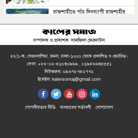
রাজশাহীতে পাঁচ দিনব্যাপী রাজশাহীর
উদ্যোক্তা মেলার সমাপনী অনুষ্ঠিত
সম্পাদক ও প্রকাশক: সানজিদা ফেরদাউস
এসএসসির ফল ১০ আগস্ট, দেখবেন
যেভাবে
৪২/১-ক, সেগুনবাগিচা, রমনা, ঢাকা-১০০০ থেকে প্রকাশিত ও প্রচারিত।
ফোন: +৮৮-০২-৪১০৩০৯৯৯ , ০১৯৪৬৬৩৫৫৫১
নিউজরুম: ০৯৬৭৮৭৪২৭৭২
ইলিয়াস আলী গুম: নতুন মামলা হিসেবে
ইমেইল: kalersomaj@gmail.com
তদন্তের সিদ্ধান্ত ট্রাইব্যুনালের
প্রথম শ্রেণিতে ভর্তি লটারিতে, পরীক্ষা হবে
গোপনীয়তার নীতি
ব্যবহারের শর্তাবলী
যোগাযোগ
দ্বিতীয় থেকে নবম শ্রেণিতে
অনুশ্রী ও রাকিবের স্বপ্নপূরণ করলেন