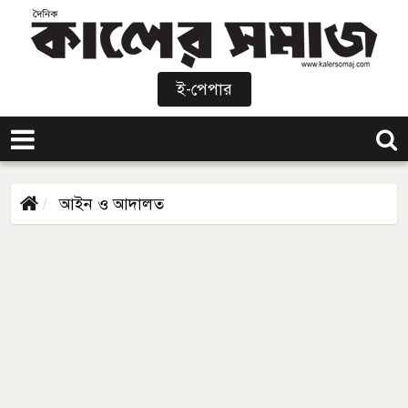
ই-পেপার
আইন ও আদালত