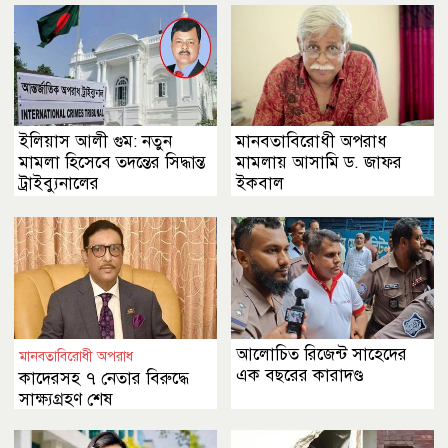
ইলিয়াস আলী গুম: নতুন
মানবতাবিরোধী অপরাধ
মামলা হিসেবে তদন্তের সিদ্ধান্ত
মামলায় আসামি ড. জাফর
ট্রাইব্যুনালের
ইকবাল
আলোচিত রিজেন্ট সাহেদের
মানবতাবিরোধী অপরাধ
এক বছরের কারাদণ্ড
কাদেরসহ ৭ নেতার বিরুদ্ধে
সাক্ষ্যগ্রহণ শেষ