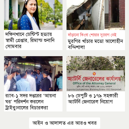
দক্ষিণখানে ডেন্টিস্ট হত্যায়
দাঁড়ানো কিংবা শোয়ার সুযোগ নেই
স্বামী গ্রেপ্তার, রিমান্ড শুনানি
মুরগির খাঁচার মতো আলোহীন
সোমবার
বন্দিশালা
র‌্যাব-১ সদর দপ্তরের ‘আয়না
৮৬ ডেপুটি ও ১৭৯ সহকারী
ঘর’ পরিদর্শন করলেন
অ্যাটর্নি জেনারেল নিয়োগ
ট্রাইব্যুনালের বিচারকরা
আইন ও আদালত এর আরও খবর