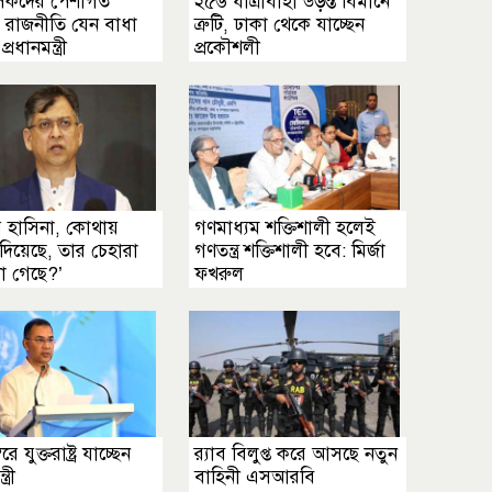
সকদের পেশাগত
২৫৬ যাত্রীবাহী উড়ন্ত বিমানে
বে রাজনীতি যেন বাধা
ত্রুটি, ঢাকা থেকে যাচ্ছেন
্রধানমন্ত্রী
প্রকৌশলী
 হাসিনা, কোথায়
গণমাধ্যম শক্তিশালী হলেই
 দিয়েছে, তার চেহারা
গণতন্ত্র শক্তিশালী হবে: মির্জা
া গেছে?’
ফখরুল
বরে যুক্তরাষ্ট্র যাচ্ছেন
র‍্যাব বিলুপ্ত করে আসছে নতুন
ত্রী
বাহিনী এসআরবি