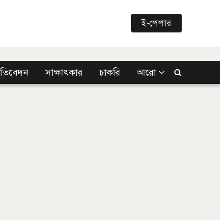
ই-পেপার
্রতিবেদন
সাক্ষাৎকার
চাকরি
আরো