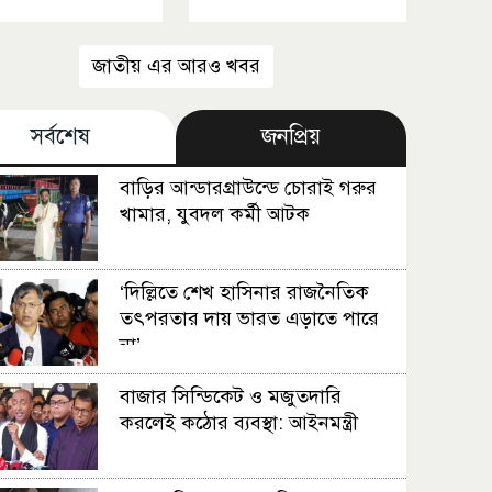
জাতীয় এর আরও খবর
সর্বশেষ
জনপ্রিয়
বাড়ির আন্ডারগ্রাউন্ডে চোরাই গরুর
খামার, যুবদল কর্মী আটক
‘দিল্লিতে শেখ হাসিনার রাজনৈতিক
তৎপরতার দায় ভারত এড়াতে পারে
না’
বাজার সিন্ডিকেট ও মজুতদারি
করলেই কঠোর ব্যবস্থা: আইনমন্ত্রী