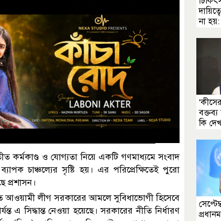
চিকিৎ
দায়িত্
না হয়: প
‘কীসের
বক্তব্য
কি দেখ
ত কর্মকাণ্ড ও যোগ্যতা নিয়ে একটি গণমাধ্যমে সংবাদ
পক চাঞ্চল্যের সৃষ্টি হয়। এর পরিপ্রেক্ষিতেই পুরো
ছে প্রশাসন।
 বিগত আওয়ামী লীগ সরকারের আমলে সুবিধাভোগী হিসেবে
সেপ্টেম্
্ত এ সিদ্ধান্ত নেওয়া হয়েছে। সরকারের নীতি নির্ধারণ
প্রধানমন্