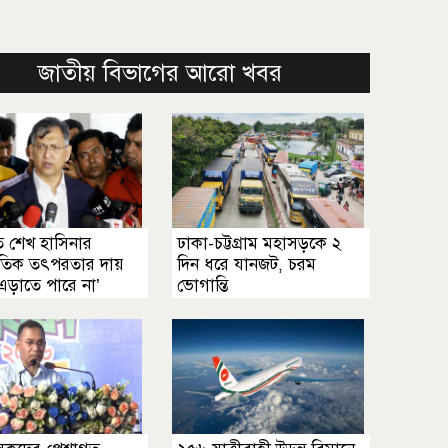
জাতীয় বিভাগের আরো খবর
িতে শেখ হাসিনার
ঢাকা-চট্টগ্রাম মহাসড়কে ২
তিক তৎপরতার দায়
দিন ধরে যানজট, চরম
এড়াতে পারে না’
ভোগান্তি