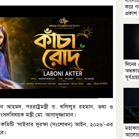
বাংলাদ
করে গ
প্রকাশ 
দিনের 
অন্ধকা
সূর্যগ্
দ্দিন আহমদ, পররাষ্ট্রমন্ত্রী ড. খলিলুর রহমান, তথ্য ও
 সংসদবিষয়ক মন্ত্রী মো. আসাদুজ্জামান।
ে, কমিটি ‘সাইবার সুরক্ষা (সংশোধন) আইন, ২০২৬’-এর
মহাকাশ
বে।
আলোর 