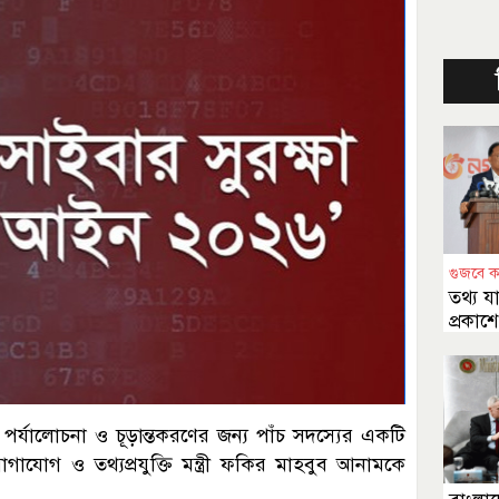
গুজবে ক
তথ্য য
প্রকাশে
র্যালোচনা ও চূড়ান্তকরণের জন্য পাঁচ সদস্যের একটি
াযোগ ও তথ্যপ্রযুক্তি মন্ত্রী ফকির মাহবুব আনামকে