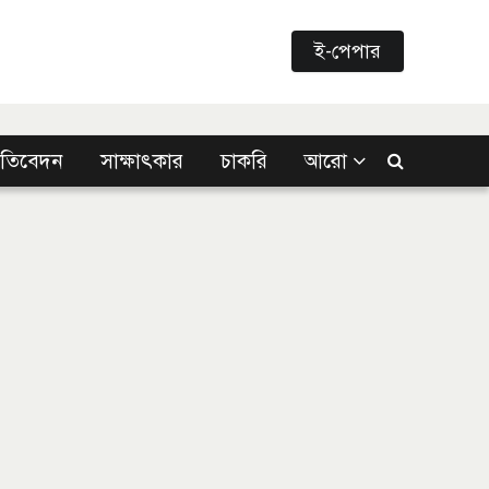
ই-পেপার
্রতিবেদন
সাক্ষাৎকার
চাকরি
আরো