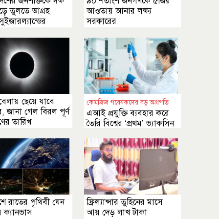
েশের জনশক্তিকে দক্ষ
৯০ শতাংশ জনগণকে ৫জির
ড়ে তুলতে আগ্রহ
আওতায় আনার লক্ষ্য
সুইজারল্যান্ডের
সরকারের
বেলায় ছেয়ে যাবে
কেমব্রিজ গবেষকদের বড় অগ্রগতি
র, জানা গেল বিরল পূর্ণ
এআই প্রযুক্তি ব্যবহার করে
রহণের তারিখ
তৈরি বিশ্বের ‘প্রথম’ ভ্যাকসিন
ে রাতের পৃথিবী যেন
ফ্রিল্যান্সার তুহিনের মাসে
ক্যানভাস
আয় দেড় লাখ টাকা