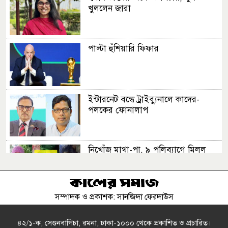
খুললেন জারা
পাল্টা হুঁশিয়ারি ফিফার
ইন্টারনেট বন্ধে ট্রাইব্যুনালে কাদের-
পলকের ফোনালাপ
নিখোঁজ মাথা-পা, ৯ পলিব্যাগে মিলল
অর্ধশত খণ্ডিত মরদেহ, ভাড়াটিয়া আটক
সম্পাদক ও প্রকাশক: সানজিদা ফেরদাউস
রাষ্ট্রপতি নির্বাচনে দুটি মনোনয়ন ফরম
নিলো বিএনপি
৪২/১-ক, সেগুনবাগিচা, রমনা, ঢাকা-১০০০ থেকে প্রকাশিত ও প্রচারিত।