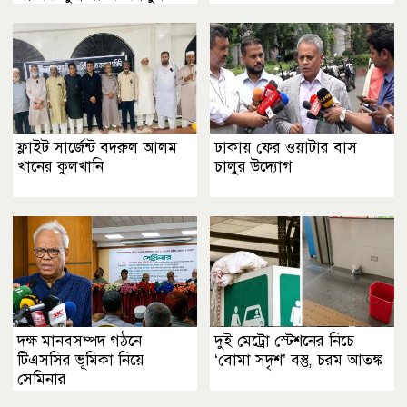
পাশা
ফ্লাইট সার্জেন্ট বদরুল আলম
ঢাকায় ফের ওয়াটার বাস
খানের কুলখানি
চালুর উদ্যোগ
দক্ষ মানবসম্পদ গঠনে
দুই মেট্রো স্টেশনের নিচে
টিএসসির ভূমিকা নিয়ে
‘বোমা সদৃশ’ বস্তু, চরম আতঙ্ক
সেমিনার