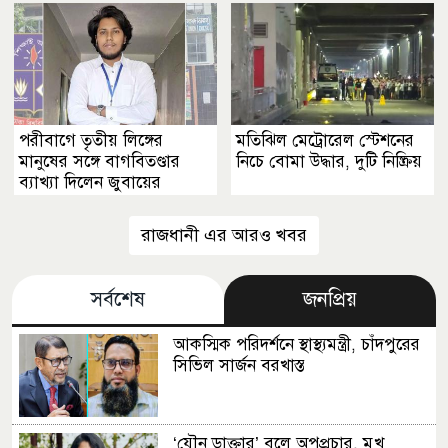
পরীবাগে তৃতীয় লিঙ্গের
মতিঝিল মেট্রোরেল স্টেশনের
মানুষের সঙ্গে বাগবিতণ্ডার
নিচে বোমা উদ্ধার, দুটি নিষ্ক্রিয়
ব্যাখ্যা দিলেন জুবায়ের
রাজধানী এর আরও খবর
সর্বশেষ
জনপ্রিয়
আকস্মিক পরিদর্শনে স্থাস্থ্যমন্ত্রী, চাঁদপুরের
সিভিল সার্জন বরখাস্ত
‘যৌন ডাক্তার’ বলে অপপ্রচার, মুখ