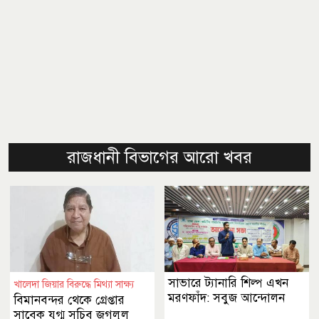
রাজধানী বিভাগের আরো খবর
সাভারে ট্যানারি শিল্প এখন
খালেদা জিয়ার বিরুদ্ধে মিথ্যা সাক্ষ্য
মরণফাঁদ: সবুজ আন্দোলন
বিমানবন্দর থেকে গ্রেপ্তার
সাবেক যুগ্ম সচিব জগলুল