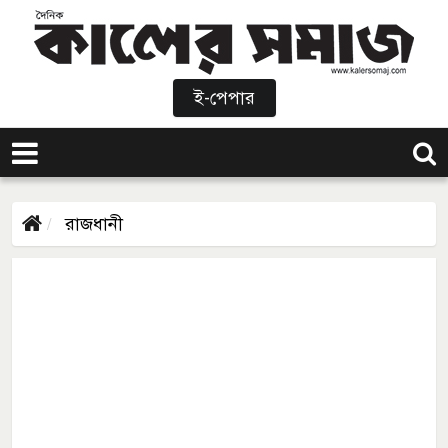
ই-পেপার
রাজধানী