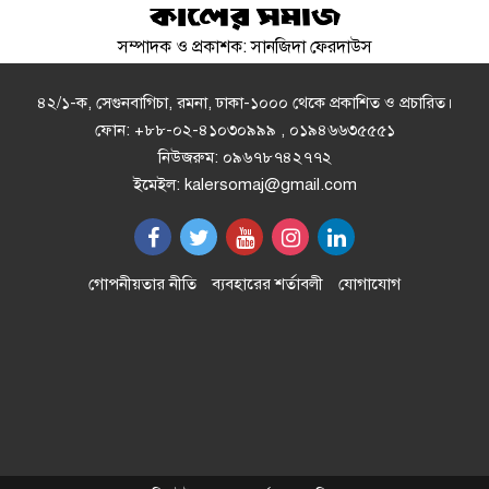
সম্পাদক ও প্রকাশক: সানজিদা ফেরদাউস
উন্নয়নমূলক কাজের অগ্রগতি পর্যালোচনা
সভায় রাসিক প্রশাসক
৪২/১-ক, সেগুনবাগিচা, রমনা, ঢাকা-১০০০ থেকে প্রকাশিত ও প্রচারিত।
ফোন: +৮৮-০২-৪১০৩০৯৯৯ , ০১৯৪৬৬৩৫৫৫১
নিউজরুম: ০৯৬৭৮৭৪২৭৭২
রাজশাহীতে পাঁচ দিনব্যাপী রাজশাহীর
ইমেইল: kalersomaj@gmail.com
উদ্যোক্তা মেলার সমাপনী অনুষ্ঠিত
এসএসসির ফল ১০ আগস্ট, দেখবেন
গোপনীয়তার নীতি
ব্যবহারের শর্তাবলী
যোগাযোগ
যেভাবে
ইলিয়াস আলী গুম: নতুন মামলা হিসেবে
তদন্তের সিদ্ধান্ত ট্রাইব্যুনালের