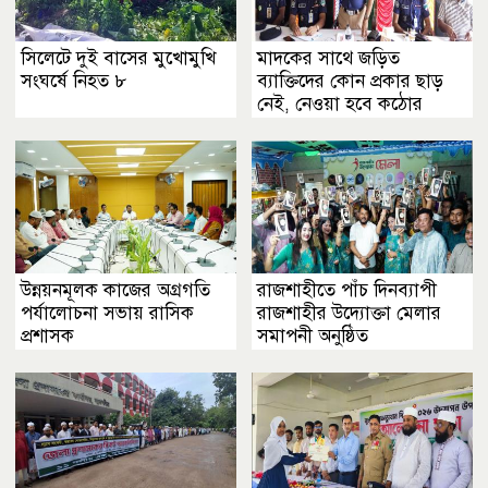
সিলেটে দুই বাসের মুখোমুখি
মাদকের সাথে জড়িত
সংঘর্ষে নিহত ৮
ব্যাক্তিদের কোন প্রকার ছাড়
নেই, নেওয়া হবে কঠোর
ব্যবস্থা ................খুলনা
জেলা পুলিশ সুপার
উন্নয়নমূলক কাজের অগ্রগতি
রাজশাহীতে পাঁচ দিনব্যাপী
পর্যালোচনা সভায় রাসিক
রাজশাহীর উদ্যোক্তা মেলার
প্রশাসক
সমাপনী অনুষ্ঠিত