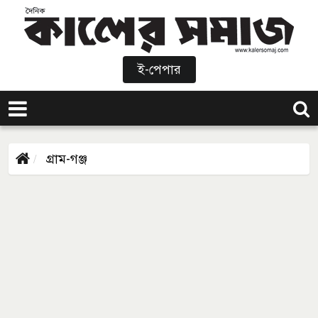
ই-পেপার
গ্রাম-গঞ্জ