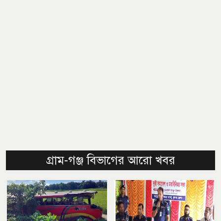
গ্রাম-গঞ্জ বিভাগের আরো খবর