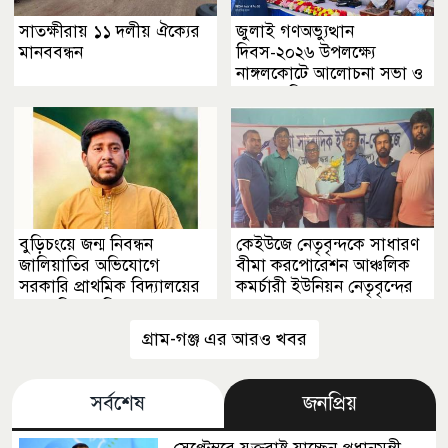
সাতক্ষীরায় ১১ দলীয় ঐক্যের
জুলাই গণঅভ্যুত্থান
মানববন্ধন
দিবস-২০২৬ উপলক্ষ্যে
নাঙ্গলকোটে আলোচনা সভা ও
পুরস্কার বিতরণ
বুড়িচংয়ে জন্ম নিবন্ধন
কেইউজে নেতৃবৃন্দকে সাধারণ
জালিয়াতির অভিযোগে
বীমা করপোরেশন আঞ্চলিক
সরকারি প্রাথমিক বিদ্যালয়ের
কমর্চারী ইউনিয়ন নেতৃবৃন্দের
সভাপতি পদ নিয়ে তোলপাড়
ফুলেল শুভেচ্ছা
গ্রাম-গঞ্জ এর আরও খবর
সর্বশেষ
জনপ্রিয়