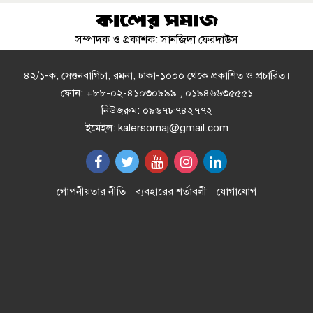
সম্পাদক ও প্রকাশক: সানজিদা ফেরদাউস
এসএসসির ফল ১০ আগস্ট, দেখবেন
যেভাবে
৪২/১-ক, সেগুনবাগিচা, রমনা, ঢাকা-১০০০ থেকে প্রকাশিত ও প্রচারিত।
ফোন: +৮৮-০২-৪১০৩০৯৯৯ , ০১৯৪৬৬৩৫৫৫১
নিউজরুম: ০৯৬৭৮৭৪২৭৭২
ইলিয়াস আলী গুম: নতুন মামলা হিসেবে
ইমেইল: kalersomaj@gmail.com
তদন্তের সিদ্ধান্ত ট্রাইব্যুনালের
প্রথম শ্রেণিতে ভর্তি লটারিতে, পরীক্ষা হবে
গোপনীয়তার নীতি
ব্যবহারের শর্তাবলী
যোগাযোগ
দ্বিতীয় থেকে নবম শ্রেণিতে
অনুশ্রী ও রাকিবের স্বপ্নপূরণ করলেন
প্রধানমন্ত্রী