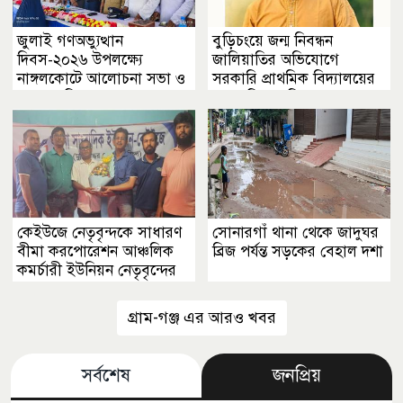
জুলাই গণঅভ্যুত্থান
বুড়িচংয়ে জন্ম নিবন্ধন
দিবস-২০২৬ উপলক্ষ্যে
জালিয়াতির অভিযোগে
নাঙ্গলকোটে আলোচনা সভা ও
সরকারি প্রাথমিক বিদ্যালয়ের
পুরস্কার বিতরণ
সভাপতি পদ নিয়ে তোলপাড়
কেইউজে নেতৃবৃন্দকে সাধারণ
সোনারগাঁ থানা থেকে জাদুঘর
বীমা করপোরেশন আঞ্চলিক
ব্রিজ পর্যন্ত সড়কের বেহাল দশা
কমর্চারী ইউনিয়ন নেতৃবৃন্দের
ফুলেল শুভেচ্ছা
গ্রাম-গঞ্জ এর আরও খবর
সর্বশেষ
জনপ্রিয়