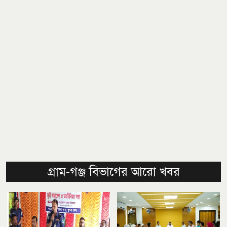
গ্রাম-গঞ্জ বিভাগের আরো খবর