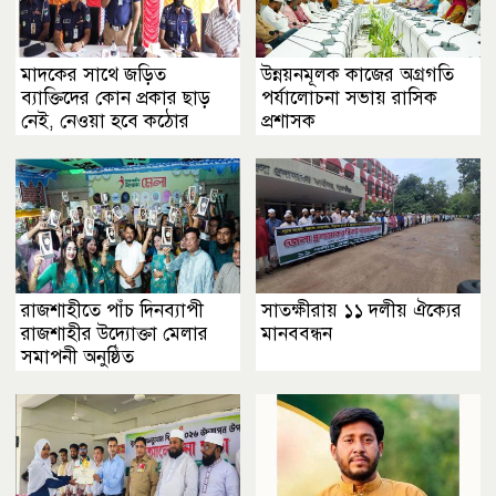
মাদকের সাথে জড়িত
উন্নয়নমূলক কাজের অগ্রগতি
ব্যাক্তিদের কোন প্রকার ছাড়
পর্যালোচনা সভায় রাসিক
নেই, নেওয়া হবে কঠোর
প্রশাসক
ব্যবস্থা ................খুলনা
জেলা পুলিশ সুপার
রাজশাহীতে পাঁচ দিনব্যাপী
সাতক্ষীরায় ১১ দলীয় ঐক্যের
রাজশাহীর উদ্যোক্তা মেলার
মানববন্ধন
সমাপনী অনুষ্ঠিত