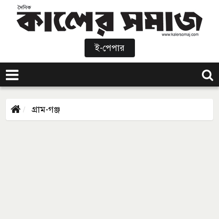
ই-পেপার
গ্রাম-গঞ্জ