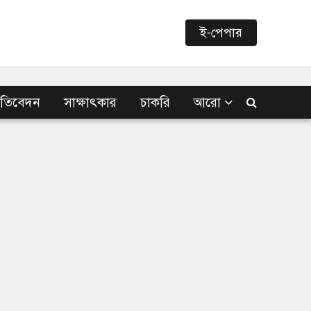
ই-পেপার
্রতিবেদন
সাক্ষাৎকার
চাকরি
আরো