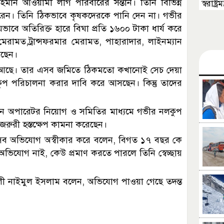
মান আওয়ামী লীগ পরিবারের সন্তান। তিনি বিভিন্ন
স্বরাষ্ট
েন। তিনি ঠিকভাবে কৃষকদেরকে পানি দেন না। গভীর
াবে অতিরিক্ত হারে বিঘা প্রতি ১৬০০ টাকা ধার্য করে
ামত,ট্রান্সফরমার মেরামত, পাহারাদার, লাইনম্যান
রছেন।
মি আছে। তার এসব জমিতে ঠিকমতো কখানোই সেচ দেয়া
কুপ পরিচালনা করার দাবি করে আসছেন। কিন্তু তাদের
নতুন অপারেটর নিয়োগ ও সমিতির মাধ্যমে গভীর নলকুপ
র জরুরী হস্তক্ষেপ কামনা করেছেন।
সব অভিযোগ অস্বীকার করে বলেন, বিগত ১৭ বছর কে
যোগ নাই, কেউ প্রমাণ করতে পারলে তিনি স্বেচ্ছায়
 নাইমুল ইসলাম বলেন, অভিযোগ পাওয়া গেছে তদন্ত