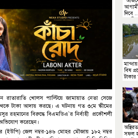
‍‍`আজকে
আগামীদ
দিবে ..
এমপি
মান্দায়
বিষ প্র
টাকার
ন রাতারাতি খোলস পাল্টিয়ে জামায়াত নেতা সেজে
 থেকে টাকা আদায় করছে। এ ঘটনায় গত ৩মে স্কীমের
র রহমানের বিরুদ্ধে বিএমডিএ‍‍`র নির্বাহী প্রকৌশলী
 অভিযোগ করেছেন।
অস্থিরত
র (ইউপি) জেল নম্বর-১৪৬ মোহর মৌজায় ১৮২ নম্বর
সফল হ