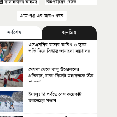
্রমন্ত্রী সালাহউদ্দিন আহমদ
উচ্চপর্যায়ের বৈঠক
গ্রাম-গঞ্জ এর আরও খবর
সর্বশেষ
জনপ্রিয়
এসএসসির ফলের তারিখ ও স্কুলে
ভর্তি নিয়ে সিদ্ধান্ত জানালো মন্ত্রণালয়
মেঘনা থেকে বালু উত্তোলনের
প্রতিবাদ, ঢাকা-সিলেট মহাসড়কে তীব্র
যানজট
ইয়ালুং রি পর্বতে বেশ কয়েকটি
মরদেহের সন্ধান