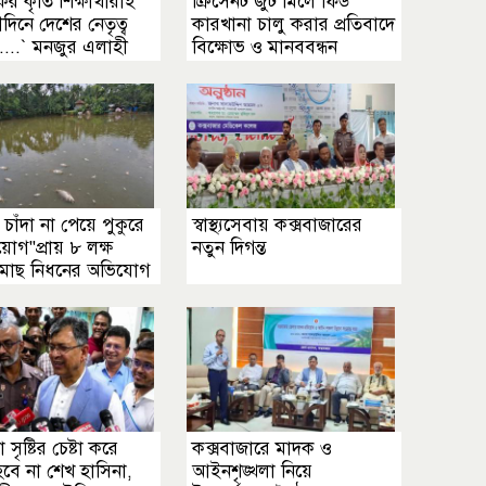
র কৃতি শিক্ষার্থীরাই
ক্রিসেনট জুট মিলে ফিড
িনে দেশের নেতৃত্ব
কারখানা চালু করার প্রতিবাদে
....‍‍` মনজুর এলাহী
বিক্ষোভ ও মানববন্ধন
 চাঁদা না পেয়ে পুকুরে
স্বাস্থ্যসেবায় কক্সবাজারের
য়োগ"প্রায় ৮ লক্ষ
নতুন দিগন্ত
 মাছ নিধনের অভিযোগ
া সৃষ্টির চেষ্টা করে
কক্সবাজারে মাদক ও
বে না শেখ হাসিনা,
আইনশৃঙ্খলা নিয়ে