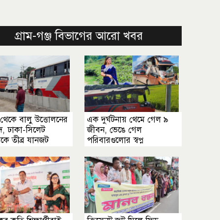
গ্রাম-গঞ্জ বিভাগের আরো খবর
থেকে বালু উত্তোলনের
এক দুর্ঘটনায় থেমে গেল ৯
াদ, ঢাকা-সিলেট
জীবন, ভেঙে গেল
কে তীব্র যানজট
পরিবারগুলোর স্বপ্ন