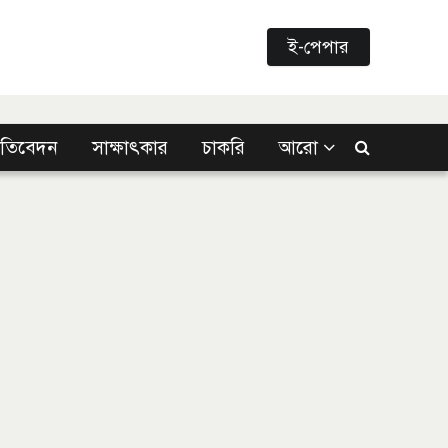
ই-পেপার
্রতিবেদন
সাক্ষাৎকার
চাকরি
আরো