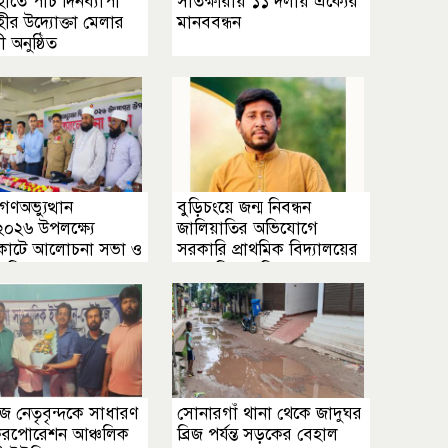
ীতে পাঁচ দিনব্যাপী
সাতক্ষীরায় ১১ দলীয় ঐক্যের
ীর উদ্যোক্তা মেলার
মানববন্ধন
 অনুষ্ঠিত
গণঅভ্যুত্থান
বুড়িচংয়ে জন্ম নিবন্ধন
০২৬ উপলক্ষ্যে
জালিয়াতির অভিযোগে
লকোটে আলোচনা সভা ও
সরকারি প্রাথমিক বিদ্যালয়ের
ার বিতরণ
সভাপতি পদ নিয়ে তোলপাড়
 নেতৃবৃন্দকে সাধারণ
সোনারগাঁ থানা থেকে জাদুঘর
করপোরেশন আঞ্চলিক
ব্রিজ পর্যন্ত সড়কের বেহাল