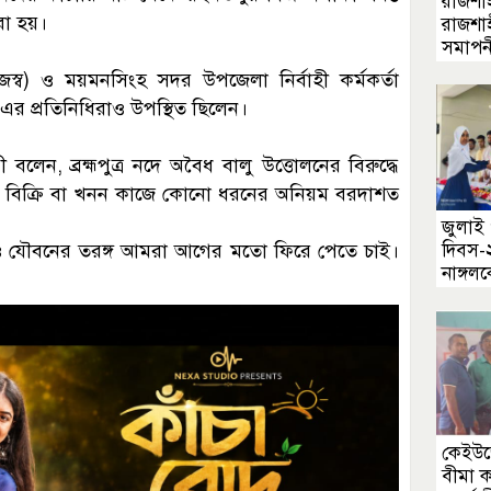
রাজশাহ
রা হয়।
রাজশাহ
সমাপনী
জস্ব) ও ময়মনসিংহ সদর উপজেলা নির্বাহী কর্মকর্তা
র প্রতিনিধিরাও উপস্থিত ছিলেন।
 বলেন, ব্রহ্মপুত্র নদে অবৈধ বালু উত্তোলনের বিরুদ্ধে
লু বিক্রি বা খনন কাজে কোনো ধরনের অনিয়ম বরদাশত
জুলাই 
দর্য ও যৌবনের তরঙ্গ আমরা আগের মতো ফিরে পেতে চাই।
দিবস-২
নাঙ্গ
পুরস্ক
কেইউজে
বীমা 