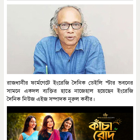
রাজধানীর ফার্মগেটে ইংরেজি দৈনিক ডেইলি স্টার ভবনের
সামনে একদল ব্যক্তির হাতে নাজেহাল হয়েছেন ইংরেজি
দৈনিক নিউজ এইজ সম্পাদক নূরুল কবীর।