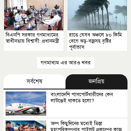
বিএনপি সরকার গণমাধ্যমের
রাতে যেসব অঞ্চলে ৮০ কিমি
স্বাধীনতায় বিশ্বাসী: প্রধানমন্ত্রী
বেগে ঝড়-বজ্রসহ বৃষ্টির
পূর্বাভাস
গণমাধ্যম এর আরও খবর
সর্বশেষ
জনপ্রিয়
বাংলাদেশি পাসপোর্টধারীদের কেন
লাউঞ্জেই থাকতে হলো?
অল্প কিছুদিনের মধ্যেই তিস্তা
মহাপরিকল্পনার পাইলট প্রকল্পের কাজ