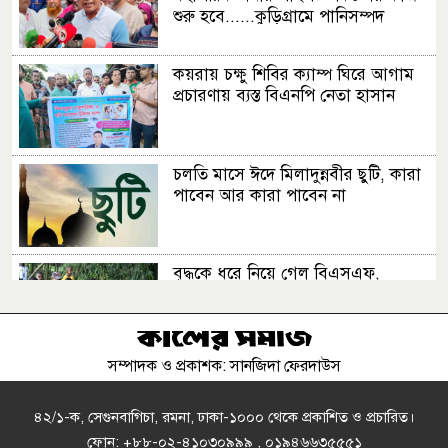
শুরু হবে......কুড়িগ্রামে পানিসম্পদ
প্রতিমন্ত্রী
কয়রায় চক্ষু শিবির ক্যাম্প ঘিরে আগাম
প্রচারণায় ব্যস্ত বিএনপি নেতা হাসান
চলতি মাসে ঈদে মিলাদুন্নবীর ছুটি, কারা
পাবেন আর কারা পাবেন না
বৃদ্ধকে ধরে নিয়ে গেল বিএসএফ,
ভারতীয়কে ধরে আনল বাংলাদেশিরা
সম্পাদক ও প্রকাশক: সানজিদা ফেরদাউস
পিএসসিতে নতুন চার সদস্য নিয়োগ
৪২/১-ক, সেগুনবাগিচা, রমনা, ঢাকা-১০০০ থেকে প্রকাশিত ও প্রচারিত।
ফোন: +৮৮-০২-৪১০৩০৯৯৯ , ০১৯৪৬৬৩৫৫৫১