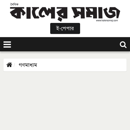
ই-পেপার
গণমাধ্যম