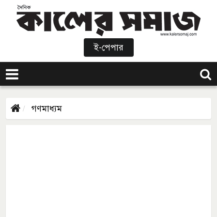
ই-পেপার
গণমাধ্যম