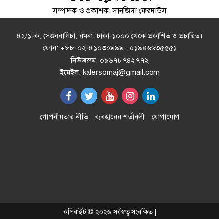
সম্পাদক ও প্রকাশক: সানজিদা ফেরদাউস
রাষ্ট্রপতি নির্বাচনে ১১ দলীয় জোটের প্রার্থী
কর্নেল (অব.) অলি আহমেদ
৪২/১-ক, সেগুনবাগিচা, রমনা, ঢাকা-১০০০ থেকে প্রকাশিত ও প্রচারিত।
ফোন: +৮৮-০২-৪১০৩০৯৯৯ , ০১৯৪৬৬৩৫৫৫১
নিউজরুম: ০৯৬৭৮৭৪২৭৭২
লবণ চাষিদের কষ্ট লাঘবে শিগগিরই
ইমেইল: kalersomaj@gmail.com
নতুন মূল্য নির্ধারণ করা হবে : প্রধানমন্ত্রী
আকস্মিক পরিদর্শনে স্থাস্থ্যমন্ত্রী, চাঁদপুরের
গোপনীয়তার নীতি
ব্যবহারের শর্তাবলী
যোগাযোগ
সিভিল সার্জন বরখাস্ত
‘যৌন ডাক্তার’ বলে অপপ্রচার, মুখ
খুললেন জারা
পাল্টা হুঁশিয়ারি ফিফার
কপিরাইট © ২০২৬ সর্বস্বত্ব সংরক্ষিত |