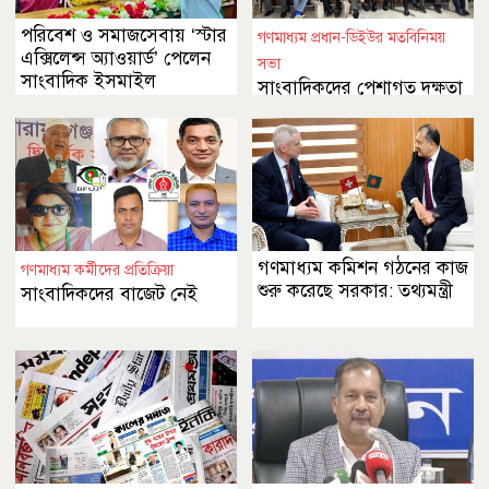
পরিবেশ ও সমাজসেবায় ‘স্টার
গণমাধ্যম প্রধান-ডিইউর মতবিনিময়
এক্সিলেন্স অ্যাওয়ার্ড’ পেলেন
সভা
সাংবাদিক ইসমাইল
সাংবাদিকদের পেশাগত দক্ষতা
বৃদ্ধিতে আরও গুরুত্ব দেওয়ার
আহ্বান
গণমাধ্যম কমিশন গঠনের কাজ
গণমাধ্যম কর্মীদের প্রতিক্রিয়া
শুরু করেছে সরকার: তথ্যমন্ত্রী
সাংবাদিকদের বাজেট নেই