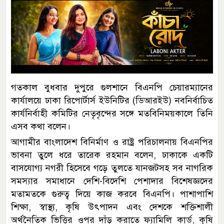
গতকাল বুধবার দুপুরে গুলশানে বিএনপি চেয়ারম্যানের
কার্যালয়ে ঢাকা রিপোর্টার্স ইউনিটির (ডিআরইউ) নবনির্বাচিত
কার্যনির্বাহী কমিটির নেতৃবৃন্দের সঙ্গে মতবিনিময়কালে তিনি
এসব কথা বলেন।
আগামীর বাংলাদেশ বিনির্মাণ ও রাষ্ট্র পরিচালনায় বিএনপির
ভাবনা তুলে ধরে তারেক রহমান বলেন, ঢাকাকে একটি
বাসযোগ্য নগরী হিসেবে গড়ে তুলতে যানজটসহ সব নাগরিক
সমস্যার সমাধানে দেশি-বিদেশি পেশাদার বিশেষজ্ঞদের
মতামতকে গুরুত্ব দিয়ে কাজ করবে বিএনপি। পাশাপাশি
শিক্ষা, স্বাস্থ্য, কৃষি উৎপাদন এবং দেশকে শক্তিশালী
অর্থনৈতিক ভিত্তির ওপর দাঁড় করাতে ফ্যামিলি কার্ড, কৃষি