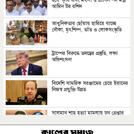
হবে: কৃষি এবং মৎস্য ও প্রাণিসম্পদ মন্ত্রী
আমিন উর রশিদ
আধুনিকতার ছোঁয়ায় হারিয়ে যাচ্ছে
নৌকা, মৃৎশিল্প, তাঁত ও লোকসংস্কৃতি
ট্রাম্পের বিরুদ্ধে তদন্তের প্রস্তুতি, লক্ষ্য
অভিশংসন!
বিদেশি সামরিক সরঞ্জামের চেয়ে ইরানের
নিজস্ব প্রযুক্তি উন্নত
সালমান শাহ হত্যা মামলায় ডন গ্রেপ্তার