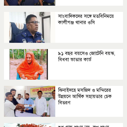
সাংবাদিকদের সঙ্গে মতবিনিময়ে
কালীগঞ্জ থানার ওসি
৯১ বছর বয়সেও জোটেনি বয়স্ক,
বিধবা ভাতার কার্ড
ঝিনাইদহে মসজিদ ও মন্দিরের
উন্নয়নে আর্থিক সহায়তার চেক
বিতরণ