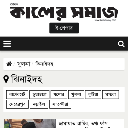
ই-পেপার
খুলনা
ঝিনাইদহ
ঝিনাইদহ
বাগেরহাট
চুয়াডাঙা
যশোর
খুলনা
কুষ্টিয়া
মাগুরা
মেহেরপুর
নড়াইল
সাতক্ষীরা
জামায়াত আমির, তথ্য ফাঁস