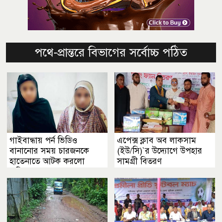
পথে-প্রান্তরে বিভাগের সর্বোচ্চ পঠিত
গাইবান্ধায় পর্ন ভিডিও
এপেক্স ক্লাব অব লাকসাম
বানানোর সময় চারজনকে
(ইউ/সি)‍‍`র উদ্যোগে উপহার
হাতেনাতে আটক করলো
সামগ্রী বিতরণ
পুলিশ