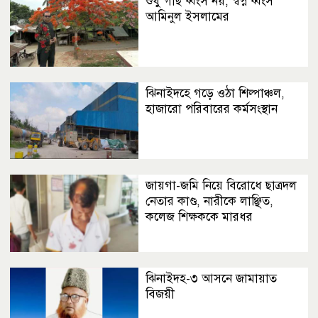
শুধু গাছ ধ্বংস নয়, স্বপ্ন ধ্বংস
আমিনুল ইসলামের
ঝিনাইদহে গড়ে ওঠা শিল্পাঞ্চল,
হাজারো পরিবারের কর্মসংস্থান
জায়গা-জমি নিয়ে বিরোধে ছাত্রদল
নেতার কাণ্ড, নারীকে লাঞ্ছিত,
কলেজ শিক্ষককে মারধর
ঝিনাইদহ-৩ আসনে জামায়াত
বিজয়ী