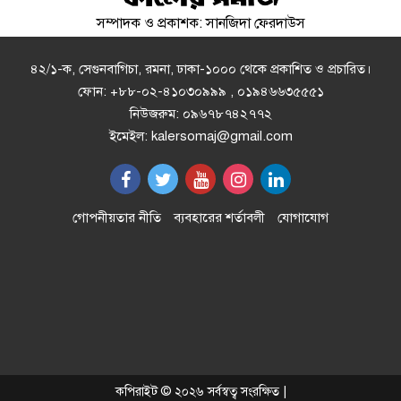
সম্পাদক ও প্রকাশক: সানজিদা ফেরদাউস
মিরাজের সেঞ্চুরিতে প্রথম ইনিংসে
টাইগারদের সংগ্রহ ২৬৩ রান
৪২/১-ক, সেগুনবাগিচা, রমনা, ঢাকা-১০০০ থেকে প্রকাশিত ও প্রচারিত।
ফোন: +৮৮-০২-৪১০৩০৯৯৯ , ০১৯৪৬৬৩৫৫৫১
নিউজরুম: ০৯৬৭৮৭৪২৭৭২
ঢাকার চারপাশের নদীদূষণ রোধে
ইমেইল: kalersomaj@gmail.com
কর্মপরিকল্পনার নির্দেশ
ইরানের সঙ্গে চুক্তি চান ট্রাম্প, সামরিক
গোপনীয়তার নীতি
ব্যবহারের শর্তাবলী
যোগাযোগ
পদক্ষেপের হুঁশিয়ারিও
এবার ৫ প্রজাতির দেশীয় মাছে মিলল
মাইক্রোপ্লাস্টিক
সৌদি প্রবাসীদের জন্য সুখবর
কপিরাইট © ২০২৬ সর্বস্বত্ব সংরক্ষিত |