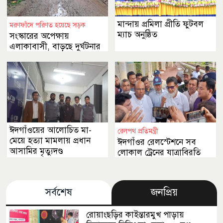
মান্দায় প্রমিলা প্রীতি ফুটবল
মরণফাঁদে পরিণত হয়েছে সড়ক
ম্যাচ অনুষ্ঠিত
সংস্কারের অপেক্ষায়
এলাকাবাসী, বাড়ছে দুর্ঘটনার
আশঙ্কা
ঈদগাঁওয়ের আলোচিত মা-
রেলপথ প্রতিমন্ত্রী
মেয়ে হত্যা মামলায় প্রধান
ঈদগাঁওর রেলস্টেশনে সব
আসামির মৃত্যুদণ্ড
লোকাল ট্রেনের যাত্রাবিরতি
নিশ্চিত করতে ব্যবস্থা নেয়া হবে
সর্বশেষ
জনপ্রিয়
রোয়াংছড়ির কাইন্তারমুখ পাড়ায়