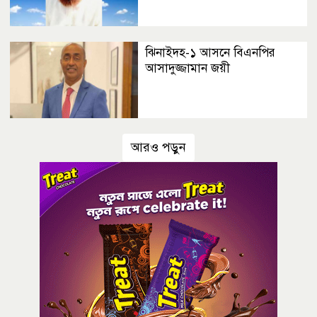
ঝিনাইদহ-১ আসনে বিএনপির
আসাদুজ্জামান জয়ী
আরও পড়ুন