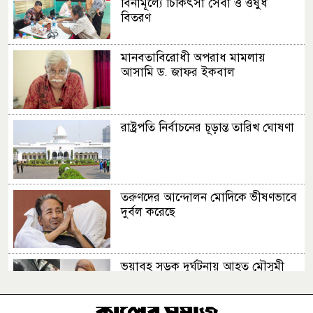
বিনামূল্যে চিকিৎসা সেবা ও ওষুধ
বিতরণ
মানবতাবিরোধী অপরাধ মামলায়
আসামি ড. জাফর ইকবাল
রাষ্ট্রপতি নির্বাচনের চূড়ান্ত তারিখ ঘোষণা
তরুণদের আন্দোলন মোদিকে ভীষণভাবে
দুর্বল করেছে
ভয়াবহ সড়ক দুর্ঘটনায় আহত মৌসুমী
মৌ