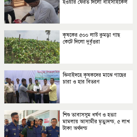
হওয়ার ফেরত দিলো বাইসাইকেল
কৃষকের ৫০০ লাউ কুমড়া গাছ
কেটে দিলো দুর্বৃত্তরা
ঝিনাইদহে কৃষকদের মাঝে গাছের
চারা ও হার বিতরণ
শিশু তাবাসসুম ধর্ষণ ও হত্যা
মামলায় আসামীর মৃত্যুদন্ড, ৫ লাখ
টাকা অর্থদন্ড