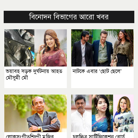
বিনোদন বিভাগের আরো খবর
ভয়াবহ সড়ক দুর্ঘটনায় আহত
নাটকে এবার ‘ছোট ছেলে’
মৌসুমী মৌ
লোকসংগীতশিল্পী মুজিব
চলচ্চিত্র সার্টিফিকেশন বোর্ড