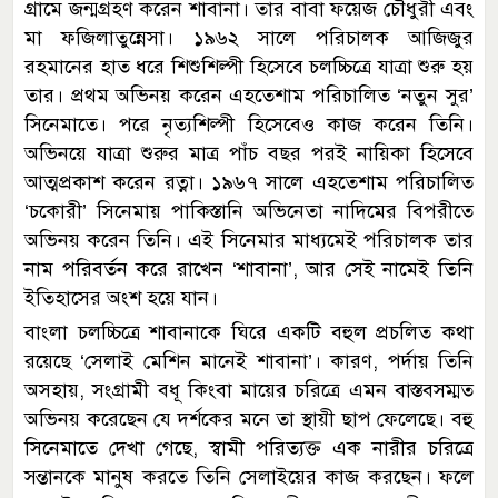
গ্রামে জন্মগ্রহণ করেন শাবানা। তার বাবা ফয়েজ চৌধুরী এবং
মা ফজিলাতুন্নেসা। ১৯৬২ সালে পরিচালক আজিজুর
রহমানের হাত ধরে শিশুশিল্পী হিসেবে চলচ্চিত্রে যাত্রা শুরু হয়
তার। প্রথম অভিনয় করেন এহতেশাম পরিচালিত ‘নতুন সুর’
সিনেমাতে। পরে নৃত্যশিল্পী হিসেবেও কাজ করেন তিনি।
অভিনয়ে যাত্রা শুরুর মাত্র পাঁচ বছর পরই নায়িকা হিসেবে
আত্মপ্রকাশ করেন রত্না। ১৯৬৭ সালে এহতেশাম পরিচালিত
‘চকোরী’ সিনেমায় পাকিস্তানি অভিনেতা নাদিমের বিপরীতে
অভিনয় করেন তিনি। এই সিনেমার মাধ্যমেই পরিচালক তার
নাম পরিবর্তন করে রাখেন ‘শাবানা’, আর সেই নামেই তিনি
ইতিহাসের অংশ হয়ে যান।
বাংলা চলচ্চিত্রে শাবানাকে ঘিরে একটি বহুল প্রচলিত কথা
রয়েছে ‘সেলাই মেশিন মানেই শাবানা’। কারণ, পর্দায় তিনি
অসহায়, সংগ্রামী বধূ কিংবা মায়ের চরিত্রে এমন বাস্তবসম্মত
অভিনয় করেছেন যে দর্শকের মনে তা স্থায়ী ছাপ ফেলেছে। বহু
সিনেমাতে দেখা গেছে, স্বামী পরিত্যক্ত এক নারীর চরিত্রে
সন্তানকে মানুষ করতে তিনি সেলাইয়ের কাজ করছেন। ফলে