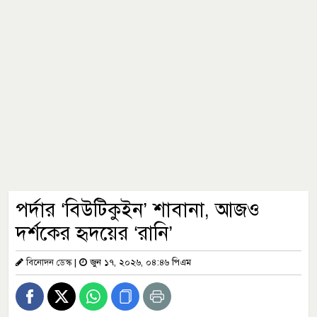
পর্দার ‘বিউটিকুইন’ শাবানা, আজও
দর্শকের হৃদয়ের ‘রানি’
বিনোদন ডেস্ক
|
জুন ১৭, ২০২৬, ০৪:৪৬ পিএম