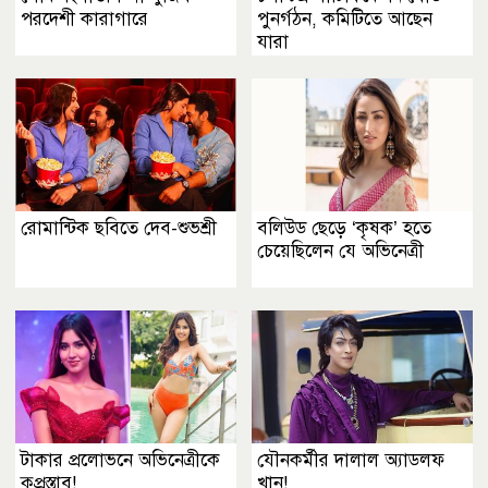
পরদেশী কারাগারে
পুনর্গঠন, কমিটিতে আছেন
যারা
রোমান্টিক ছবিতে দেব-শুভশ্রী
বলিউড ছেড়ে ‘কৃষক’ হতে
চেয়েছিলেন যে অভিনেত্রী
টাকার প্রলোভনে অভিনেত্রীকে
যৌনকর্মীর দালাল অ্যাডলফ
কুপ্রস্তাব!
খান!