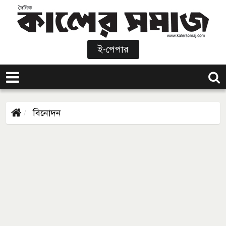
ই-পেপার
বিনোদন