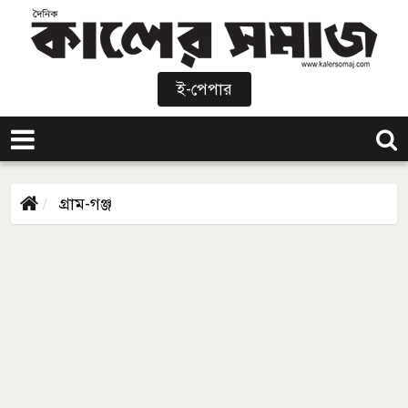
ই-পেপার
গ্রাম-গঞ্জ