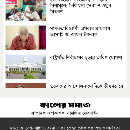
বিনামূল্যে চিকিৎসা সেবা ও ওষুধ
বিতরণ
মানবতাবিরোধী অপরাধ মামলায়
আসামি ড. জাফর ইকবাল
রাষ্ট্রপতি নির্বাচনের চূড়ান্ত তারিখ ঘোষণা
তরুণদের আন্দোলন মোদিকে ভীষণভাবে
দুর্বল করেছে
সম্পাদক ও প্রকাশক: সানজিদা ফেরদাউস
ভয়াবহ সড়ক দুর্ঘটনায় আহত মৌসুমী
মৌ
৪২/১-ক, সেগুনবাগিচা, রমনা, ঢাকা-১০০০ থেকে প্রকাশিত ও প্রচারিত।