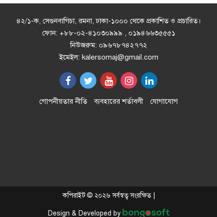
নিলো বিএনপি
৪২/১-ক, সেগুনবাগিচা, রমনা, ঢাকা-১০০০ থেকে প্রকাশিত ও প্রচারিত।
ফোন: +৮৮-০২-৪১০৩০৯৯৯ , ০১৯৪৬৬৩৫৫৫১
নিউজরুম: ০৯৬৭৮৭৪২৭৭২
মাতারবাড়ি পৌঁছেছেন প্রধানমন্ত্রী তারেক
ইমেইল: kalersomaj@gmail.com
রহমান
বাংলাদেশি পাসপোর্টধারীদের কেন
গোপনীয়তার নীতি
ব্যবহারের শর্তাবলী
যোগাযোগ
লাউঞ্জেই থাকতে হলো?
অল্প কিছুদিনের মধ্যেই তিস্তা
মহাপরিকল্পনার পাইলট প্রকল্পের কাজ
শুরু হবে......কুড়িগ্রামে পানিসম্পদ
প্রতিমন্ত্রী
কয়রায় চক্ষু শিবির ক্যাম্প ঘিরে আগাম
কপিরাইট © ২০২৬ সর্বস্বত্ব সংরক্ষিত |
প্রচারণায় ব্যস্ত বিএনপি নেতা হাসান
Design & Developed by