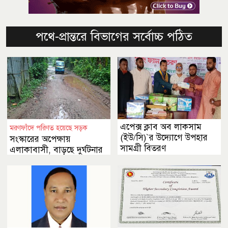
পথে-প্রান্তরে বিভাগের সর্বোচ্চ পঠিত
এপেক্স ক্লাব অব লাকসাম
মরণফাঁদে পরিণত হয়েছে সড়ক
(ইউ/সি)‍‍`র উদ্যোগে উপহার
সংস্কারের অপেক্ষায়
সামগ্রী বিতরণ
এলাকাবাসী, বাড়ছে দুর্ঘটনার
আশঙ্কা