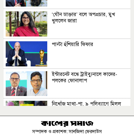
‘যৌন ডাক্তার’ বলে অপপ্রচার, মুখ
খুললেন জারা
পাল্টা হুঁশিয়ারি ফিফার
ইন্টারনেট বন্ধে ট্রাইব্যুনালে কাদের-
পলকের ফোনালাপ
নিখোঁজ মাথা-পা, ৯ পলিব্যাগে মিলল
অর্ধশত খণ্ডিত মরদেহ, ভাড়াটিয়া আটক
সম্পাদক ও প্রকাশক: সানজিদা ফেরদাউস
রাষ্ট্রপতি নির্বাচনে দুটি মনোনয়ন ফরম