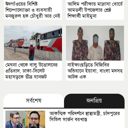
ঈদগাঁওয়ের বিশিষ্ট
আলিম পরীক্ষায় মাদ্রাসা বোর্ডে
শিল্পোদ্যোক্তা ও ব্যবসায়ী
আমতলী উপজেলার শ্রেষ্ঠ
মনজুরুল হক চৌধুরী আর নেই
শিক্ষার্থী মাইমুনা
মেঘনা থেকে বালু উত্তোলনের
নাইক্ষ্যংছড়িতে বিজিবির
প্রতিবাদ, ঢাকা-সিলেট
অভিযানে ইয়াবা, বাংলা মদসহ
মহাসড়কে তীব্র যানজট
আটক এক
সর্বশেষ
জনপ্রিয়
আকস্মিক পরিদর্শনে স্থাস্থ্যমন্ত্রী, চাঁদপুরের
সিভিল সার্জন বরখাস্ত