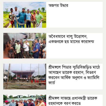
অজগর উদ্ধার
অবৈধভাবে বালু উত্তোলন,
একজনকে ছয় মাসের কারাদন্ড
শ্রীমঙ্গলে পিতার স্মৃতিবিজড়িত মাঠে
আসছেন তারেক রহমান, বিতরণ
করবেন আর্থিক অনুদান ও ফ্যামিলি
কার্ড
শ্রীমঙ্গল সাজছে প্রধানমন্ত্রী তারেক
রহমানকে বরণ করতে