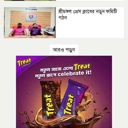
শ্রীমঙ্গল প্রেস ক্লাবের নতুন কমিটি
গঠন
আরও পড়ুন