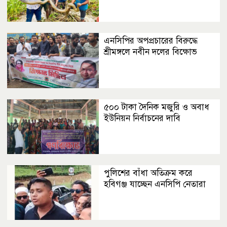
এনসিপির অপপ্রচারের বিরুদ্ধে
শ্রীমঙ্গলে নবীন দলের বিক্ষোভ
৫০০ টাকা দৈনিক মজুরি ও অবাধ
ইউনিয়ন নির্বাচনের দাবি
পুলিশের বাঁধা অতিক্রম করে
হবিগঞ্জ যাচ্ছেন এনসিপি নেতারা