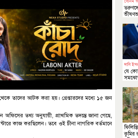
সোনম ও
তরুণদ
ভীষণভা
দাবি ইসর
যে কোন
সমঝোতা
ল থেকে তাদের আটক করা হয়। গ্রেপ্তারদের মধ্যে ১৫ জন
শন অফিসের তথ্য অনুযায়ী, প্রাথমিক তদন্তে জানা গেছে,
ন্টারে কাজ করছিলেন। তবে ওই চীনা নাগরিক বর্তমানে
ফিলিস্
কুমির 