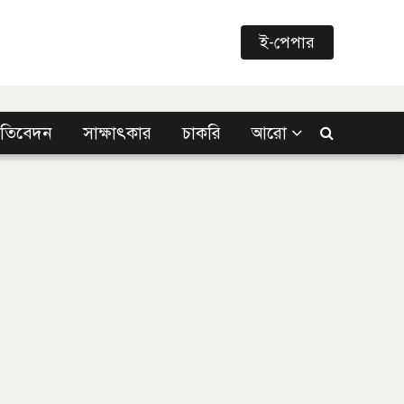
ই-পেপার
্রতিবেদন
সাক্ষাৎকার
চাকরি
আরো