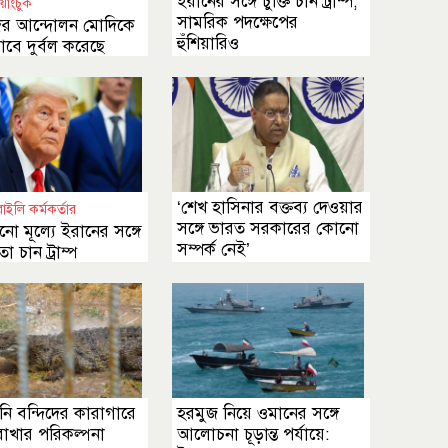
ইরানের সঙ্গে চুক্তি চান ট্রাম্প,
য়াংচুক
সামরিক পদক্ষেপের
ের আন্দোলন মোদিকে
হুঁশিয়ারিও
বে দুর্বল করেছে
‘শেখ হাসিনার বক্তব্য দেওয়ার
াইলি কর্মকর্তার
সঙ্গে ভারত সরকারের কোনো
ো মূল্যে ইরানের সঙ্গে
সম্পর্ক নেই’
 চান ট্রাম্প
তিনি বন্দিদের কারাগারে
হরমুজ নিয়ে ওমানের সঙ্গে
রাখার পরিকল্পনা
আলোচনা চূড়ান্ত পর্যায়ে: