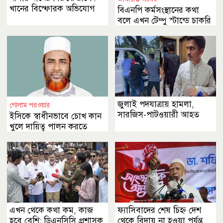
খানের বিস্ফোরক অভিযোগ
বিএনপি কর্মসংস্থানের কথা
বলে এখন টেম্পু স্টান্ডে চাকরি
দিচ্ছে
জুলাই পদযাত্রায় হামলা,
গোলাম পরওয়ার
সারজিস-পাটওয়ারী আহত
ইসিকে স্বাধীনভাবে চোখ কান
খুলে দায়িত্ব পালন করতে
বলেছি
এখন থেকে কথা কম, কাজ
ফ্যাসিবাদের শেষ চিহ্ন দেশ
হবে বেশি: ডিএনসিসি প্রশাসক
থেকে বিদায় না হওয়া পর্যন্ত