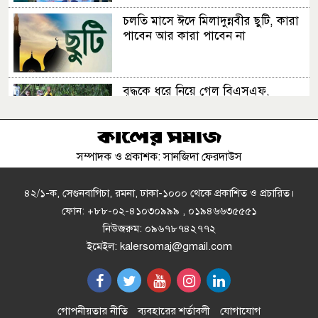
চলতি মাসে ঈদে মিলাদুন্নবীর ছুটি, কারা
পাবেন আর কারা পাবেন না
বৃদ্ধকে ধরে নিয়ে গেল বিএসএফ,
ভারতীয়কে ধরে আনল বাংলাদেশিরা
সম্পাদক ও প্রকাশক: সানজিদা ফেরদাউস
পিএসসিতে নতুন চার সদস্য নিয়োগ
৪২/১-ক, সেগুনবাগিচা, রমনা, ঢাকা-১০০০ থেকে প্রকাশিত ও প্রচারিত।
ফোন: +৮৮-০২-৪১০৩০৯৯৯ , ০১৯৪৬৬৩৫৫৫১
নিউজরুম: ০৯৬৭৮৭৪২৭৭২
মানুষের কল্যাণে ঐক্যবদ্ধভাবে কাজ
ইমেইল: kalersomaj@gmail.com
করতে হবে: গণপূর্ত মন্ত্রী
নাঙ্গলকোটের ঢালুয়ায় শিক্ষাবৃত্তি পরীক্ষা
গোপনীয়তার নীতি
ব্যবহারের শর্তাবলী
যোগাযোগ