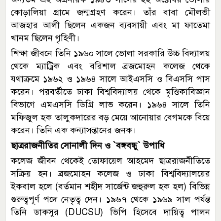
কোড়ালিয়া গ্রামে জন্মগ্রহণ করেন। তাঁর বাবা মৌলভী
আজহার আলী ছিলেন একজন ব্যবসায়ী এবং মা ফাতেমা
খানম ছিলেন গৃহিণী।
শিক্ষা জীবনে তিনি ১৯৬০ সালে ভোলা সরকারি উচ্চ বিদ্যালয়
থেকে ম্যাট্রিক এবং বরিশাল ব্রজমোহন কলেজ থেকে
যথাক্রমে ১৯৬২ ও ১৯৬৪ সালে আইএসসি ও বিএসসি পাস
করেন। পরবর্তীতে ঢাকা বিশ্ববিদ্যালয় থেকে মৃত্তিকাবিজ্ঞান
বিভাগে এমএসসি ডিগ্রি লাভ করেন। ১৯৬৪ সালে তিনি
মফিজুল হক তালুকদারের বড় মেয়ে আনোয়ার বেগমকে বিয়ে
করেন। তিনি এক কন্যাসন্তানের জনক।
ছাত্ররাজনীতির সোনালী দিন ও ‍‍`বঙ্গবন্ধু‍‍` উপাধি
কলেজ জীবন থেকেই তোফায়েল আহমেদ ছাত্ররাজনীতিতে
সক্রিয় হন। ব্রজমোহন কলেজ ও ঢাকা বিশ্ববিদ্যালয়ের
ইকবাল হলে (বর্তমান শহীদ সার্জেন্ট জহুরুল হক হল) বিভিন্ন
গুরুত্বপূর্ণ পদে নেতৃত্ব দেন। ১৯৬৭ থেকে ১৯৬৯ সাল পর্যন্ত
তিনি ডাকসুর (DUCSU) ভিপি হিসেবে দায়িত্ব পালন