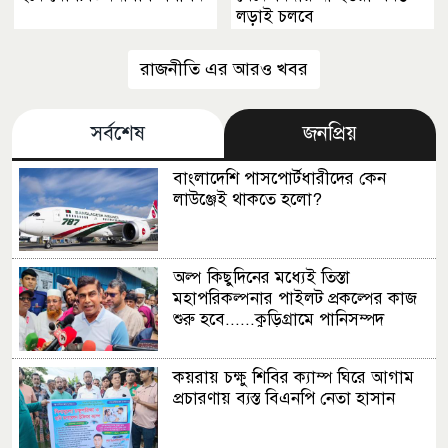
লড়াই চলবে
রাজনীতি এর আরও খবর
সর্বশেষ
জনপ্রিয়
বাংলাদেশি পাসপোর্টধারীদের কেন
লাউঞ্জেই থাকতে হলো?
অল্প কিছুদিনের মধ্যেই তিস্তা
মহাপরিকল্পনার পাইলট প্রকল্পের কাজ
শুরু হবে......কুড়িগ্রামে পানিসম্পদ
প্রতিমন্ত্রী
কয়রায় চক্ষু শিবির ক্যাম্প ঘিরে আগাম
প্রচারণায় ব্যস্ত বিএনপি নেতা হাসান