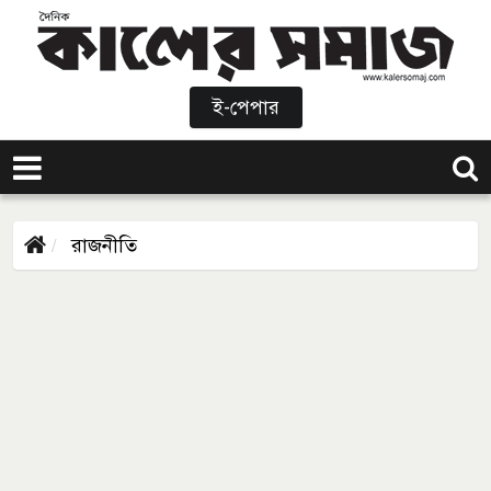
ই-পেপার
রাজনীতি