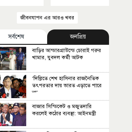
জীবনযাপন এর আরও খবর
সর্বশেষ
জনপ্রিয়
বাড়ির আন্ডারগ্রাউন্ডে চোরাই গরুর
খামার, যুবদল কর্মী আটক
‘দিল্লিতে শেখ হাসিনার রাজনৈতিক
তৎপরতার দায় ভারত এড়াতে পারে
না’
বাজার সিন্ডিকেট ও মজুতদারি
করলেই কঠোর ব্যবস্থা: আইনমন্ত্রী