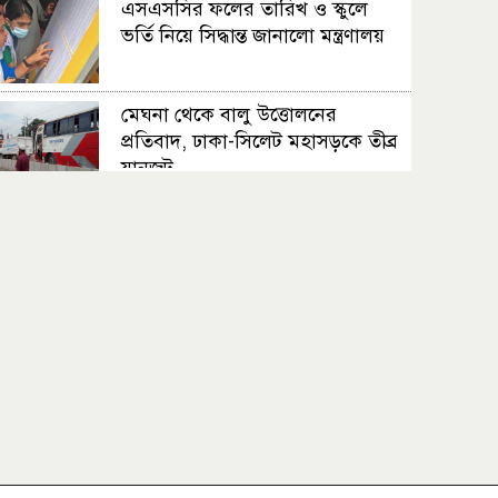
এসএসসির ফলের তারিখ ও স্কুলে
ভর্তি নিয়ে সিদ্ধান্ত জানালো মন্ত্রণালয়
মেঘনা থেকে বালু উত্তোলনের
প্রতিবাদ, ঢাকা-সিলেট মহাসড়কে তীব্র
যানজট
ইয়ালুং রি পর্বতে বেশ কয়েকটি
মরদেহের সন্ধান
ফুলহ্যাম ছেড়ে নতুন ঠিকানায়
বাংলাদেশি ফারহান
ঢাকা-চট্টগ্রাম মহাসড়কে ২ দিন ধরে
যানজট, চরম ভোগান্তি