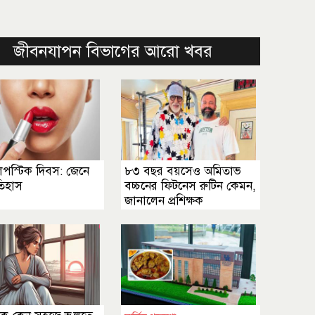
জীবনযাপন বিভাগের আরো খবর
পস্টিক দিবস: জেনে
৮৩ বছর বয়সেও অমিতাভ
তিহাস
বচ্চনের ফিটনেস রুটিন কেমন,
জানালেন প্রশিক্ষক