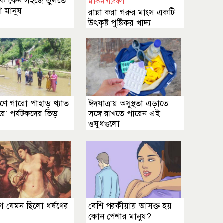
তনকে কেন সহজে ভুলতে
মার্কিন গবেষণা
া মানুষ
রান্না করা গরুর মাংস একটি
উৎকৃষ্ট পুষ্টিকর খাদ্য
মণে গারো পাহাড় খ্যাত
ঈদযাত্রায় অসুস্থতা এড়াতে
রে’ পর্যটকদের ভিড়
সঙ্গে রাখতে পারেন এই
ওষুধগুলো
গে যেমন ছিলো ধর্ষণের
বেশি পরকীয়ায় আসক্ত হয়
কোন পেশার মানুষ?