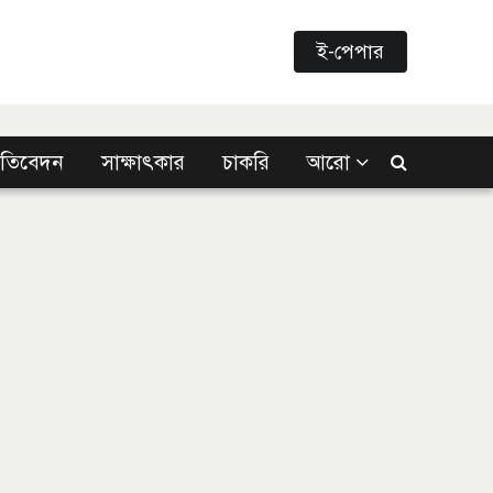
ই-পেপার
্রতিবেদন
সাক্ষাৎকার
চাকরি
আরো