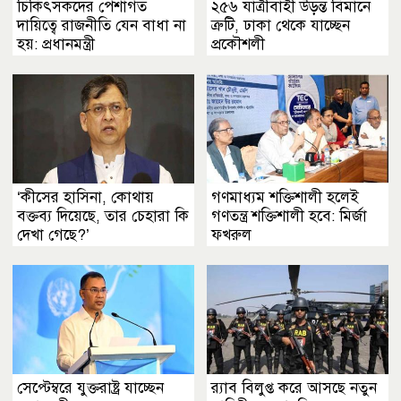
চিকিৎসকদের পেশাগত
২৫৬ যাত্রীবাহী উড়ন্ত বিমানে
দায়িত্বে রাজনীতি যেন বাধা না
ত্রুটি, ঢাকা থেকে যাচ্ছেন
হয়: প্রধানমন্ত্রী
প্রকৌশলী
‘কীসের হাসিনা, কোথায়
গণমাধ্যম শক্তিশালী হলেই
বক্তব্য দিয়েছে, তার চেহারা কি
গণতন্ত্র শক্তিশালী হবে: মির্জা
দেখা গেছে?’
ফখরুল
সেপ্টেম্বরে যুক্তরাষ্ট্র যাচ্ছেন
র‍্যাব বিলুপ্ত করে আসছে নতুন