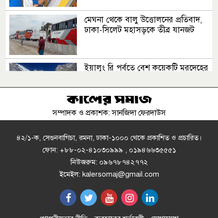
মেঘনা থেকে বালু উত্তোলনের প্রতিবাদ,
ঢাকা-সিলেট মহাসড়কে তীব্র যানজট
ইয়ালুং রি পর্বতে বেশ কয়েকটি মরদেহের
সন্ধান
সম্পাদক ও প্রকাশক: সানজিদা ফেরদাউস
ফুলহ্যাম ছেড়ে নতুন ঠিকানায় বাংলাদেশি
ফারহান
৪২/১-ক, সেগুনবাগিচা, রমনা, ঢাকা-১০০০ থেকে প্রকাশিত ও প্রচারিত।
ফোন: +৮৮-০২-৪১০৩০৯৯৯ , ০১৯৪৬৬৩৫৫৫১
নিউজরুম: ০৯৬৭৮৭৪২৭৭২
ঢাকা-চট্টগ্রাম মহাসড়কে ২ দিন ধরে
ইমেইল: kalersomaj@gmail.com
যানজট, চরম ভোগান্তি
চিকিৎসকদের পেশাগত দায়িত্বে রাজনীতি