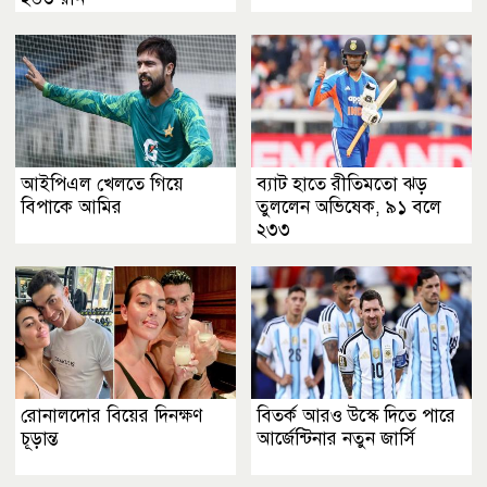
আইপিএল খেলতে গিয়ে
ব্যাট হাতে রীতিমতো ঝড়
বিপাকে আমির
তুললেন অভিষেক, ৯১ বলে
২৩৩
রোনালদোর বিয়ের দিনক্ষণ
বিতর্ক আরও উস্কে দিতে পারে
চূড়ান্ত
আর্জেন্টিনার নতুন জার্সি