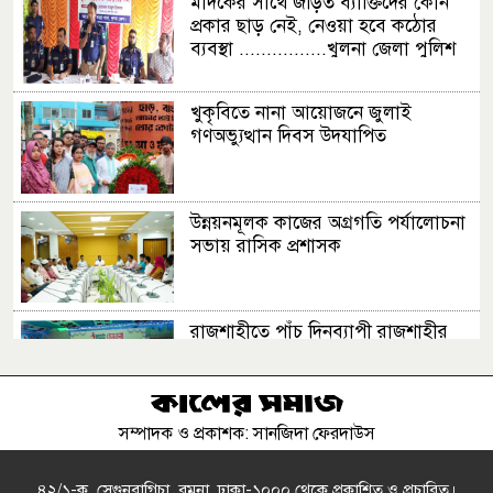
মাদকের সাথে জড়িত ব্যাক্তিদের কোন
প্রকার ছাড় নেই, নেওয়া হবে কঠোর
ব্যবস্থা ................খুলনা জেলা পুলিশ
সুপার
খুকৃবিতে নানা আয়োজনে জুলাই
গণঅভ্যুত্থান দিবস উদযাপিত
উন্নয়নমূলক কাজের অগ্রগতি পর্যালোচনা
সভায় রাসিক প্রশাসক
রাজশাহীতে পাঁচ দিনব্যাপী রাজশাহীর
উদ্যোক্তা মেলার সমাপনী অনুষ্ঠিত
সম্পাদক ও প্রকাশক: সানজিদা ফেরদাউস
এসএসসির ফল ১০ আগস্ট, দেখবেন
যেভাবে
৪২/১-ক, সেগুনবাগিচা, রমনা, ঢাকা-১০০০ থেকে প্রকাশিত ও প্রচারিত।