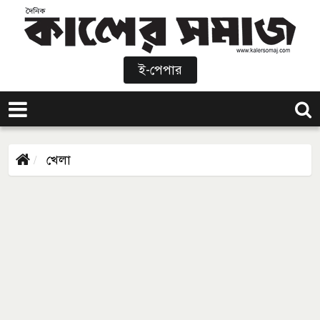
ই-পেপার
খেলা