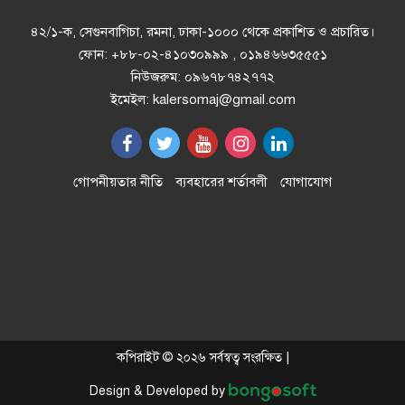
যেভাবে
৪২/১-ক, সেগুনবাগিচা, রমনা, ঢাকা-১০০০ থেকে প্রকাশিত ও প্রচারিত।
ফোন: +৮৮-০২-৪১০৩০৯৯৯ , ০১৯৪৬৬৩৫৫৫১
নিউজরুম: ০৯৬৭৮৭৪২৭৭২
ইলিয়াস আলী গুম: নতুন মামলা হিসেবে
ইমেইল: kalersomaj@gmail.com
তদন্তের সিদ্ধান্ত ট্রাইব্যুনালের
প্রথম শ্রেণিতে ভর্তি লটারিতে, পরীক্ষা হবে
গোপনীয়তার নীতি
ব্যবহারের শর্তাবলী
যোগাযোগ
দ্বিতীয় থেকে নবম শ্রেণিতে
অনুশ্রী ও রাকিবের স্বপ্নপূরণ করলেন
প্রধানমন্ত্রী
২–৩ দিনের মধ্যে গ্যাস সরবরাহ
কপিরাইট © ২০২৬ সর্বস্বত্ব সংরক্ষিত |
স্বাভাবিক হবে: জ্বালানিমন্ত্রী
Design & Developed by