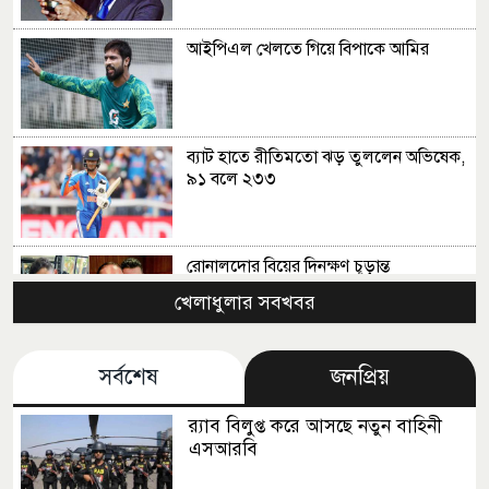
আইপিএল খেলতে গিয়ে বিপাকে আমির
ব্যাট হাতে রীতিমতো ঝড় তুললেন অভিষেক,
৯১ বলে ২৩৩
রোনালদোর বিয়ের দিনক্ষণ চূড়ান্ত
খেলাধুলার সবখবর
সর্বশেষ
জনপ্রিয়
বিতর্ক আরও উস্কে দিতে পারে আর্জেন্টিনার
নতুন জার্সি
র‍্যাব বিলুপ্ত করে আসছে নতুন বাহিনী
এসআরবি
ফাইনালে মেসির সঙ্গে কী কথা হয়েছিল