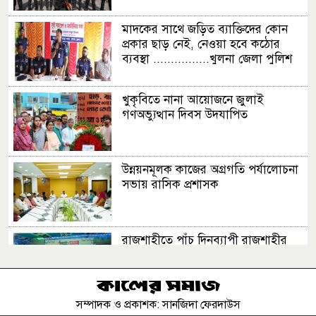
রেফারির?
মাদকের সাথে জড়িত ব্যাক্তিদের কোন
প্রকার ছাড় নেই, নেওয়া হবে কঠোর
ব্যবস্থা ................খুলনা জেলা পুলিশ
ব্রাজিল ও আর্জেন্টিনার পরবর্তী ম্যাচের সূচি
সুপার
প্রকাশ, প্রতিপক্ষ কারা?
খুকৃবিতে নানা আয়োজনে জুলাই
গণঅভ্যুত্থান দিবস উদযাপিত
ফিফার প্রস্তাবের পর জরুরি বৈঠক ডাকলো
উয়েফা
উন্নয়নমূলক কাজের অগ্রগতি পর্যালোচনা
সভায় রাসিক প্রশাসক
বিশ্বকাপ ফাইনালে দোষী সাব্যস্ত দু’দলের চার
খেলোয়াড় ও এক কর্মকর্তা
রাজশাহীতে পাঁচ দিনব্যাপী রাজশাহীর
উদ্যোক্তা মেলার সমাপনী অনুষ্ঠিত
সম্পাদক ও প্রকাশক: সানজিদা ফেরদাউস
এসএসসির ফল ১০ আগস্ট, দেখবেন