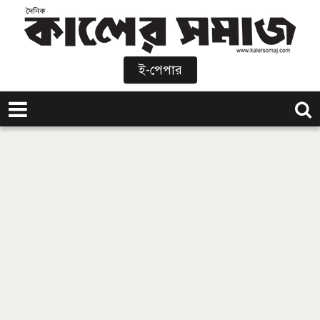
ই-পেপার