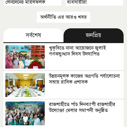
লেনদেনের মাইলফলক
ব্যবসায়ীরা
অর্থনীতি এর আরও খবর
সর্বশেষ
জনপ্রিয়
খুকৃবিতে নানা আয়োজনে জুলাই
গণঅভ্যুত্থান দিবস উদযাপিত
উন্নয়নমূলক কাজের অগ্রগতি পর্যালোচনা
সভায় রাসিক প্রশাসক
রাজশাহীতে পাঁচ দিনব্যাপী রাজশাহীর
উদ্যোক্তা মেলার সমাপনী অনুষ্ঠিত