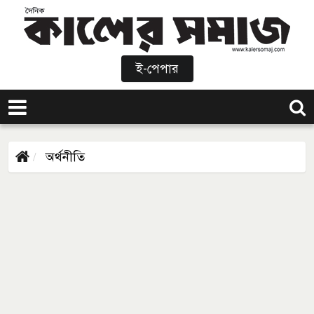
ই-পেপার
অর্থনীতি