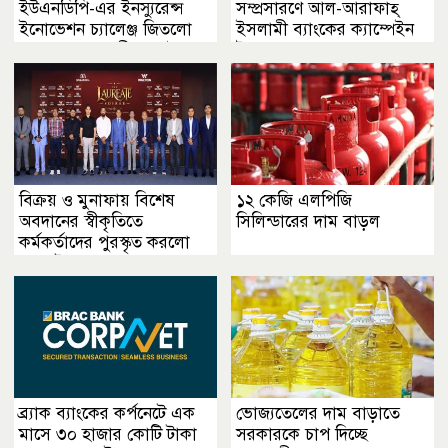
ইউএনডিপি-এর ইনস্যুরেন্স
সম্প্রসারণে আল-আরাফাহ্
ইনোভেশন চ্যালেঞ্জ জিতলো
ইসলামী ব্যাংকের ক্যাম্পেইন
ব্র্যাক ব্যাংক ও গ্রীন ডেল্টা
উদ্বোধন
বিক্রয় ও মুনাফায় বিশেষ
১২ কেজি এলপিজি
অবদানের স্বীকৃতিতে
সিলিন্ডারের দাম বাড়ল
কর্মকর্তাদের পুরস্কৃত করলো
ওয়ালটন
ব্র্যাক ব্যাংকের কর্পনেটে এক
ভোজ্যতেলের দাম বাড়াতে
মাসে ৩০ হাজার কোটি টাকা
সরকারকে চাপ দিচ্ছে