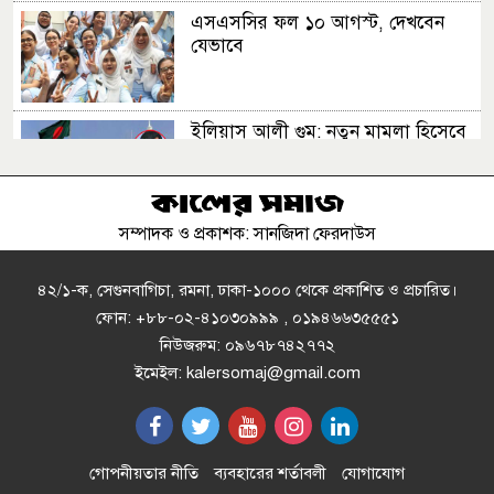
এসএসসির ফল ১০ আগস্ট, দেখবেন
যেভাবে
ইলিয়াস আলী গুম: নতুন মামলা হিসেবে
তদন্তের সিদ্ধান্ত ট্রাইব্যুনালের
সম্পাদক ও প্রকাশক: সানজিদা ফেরদাউস
প্রথম শ্রেণিতে ভর্তি লটারিতে, পরীক্ষা হবে
দ্বিতীয় থেকে নবম শ্রেণিতে
৪২/১-ক, সেগুনবাগিচা, রমনা, ঢাকা-১০০০ থেকে প্রকাশিত ও প্রচারিত।
ফোন: +৮৮-০২-৪১০৩০৯৯৯ , ০১৯৪৬৬৩৫৫৫১
নিউজরুম: ০৯৬৭৮৭৪২৭৭২
অনুশ্রী ও রাকিবের স্বপ্নপূরণ করলেন
ইমেইল: kalersomaj@gmail.com
প্রধানমন্ত্রী
২–৩ দিনের মধ্যে গ্যাস সরবরাহ
গোপনীয়তার নীতি
ব্যবহারের শর্তাবলী
যোগাযোগ
স্বাভাবিক হবে: জ্বালানিমন্ত্রী