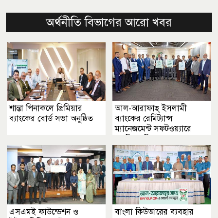
অর্থনীতি বিভাগের আরো খবর
শান্তা পিনাকলে প্রিমিয়ার
আল-আরাফাহ্ ইসলামী
ব্যাংকের বোর্ড সভা অনুষ্ঠিত
ব্যাংকের রেমিট্যান্স
ম্যানেজমেন্ট সফটওয়্যারে
এনপিএসবি সংযুক্ত
এসএমই ফাউন্ডেশন ও
বাংলা কিউআরের ব্যবহার