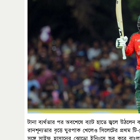
টানা ব্যর্থতার পর অবশেষে ব্যাট হাতে জ্বলে উঠলে
রানশূন্যতার বৃত্তে ঘুরপাক খেলেও সিলেটের প্রথম ট
সঙ্গে সাইফ হাসানের ঝোড়ো ইনিংসে ভর করে বাং