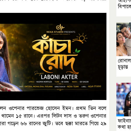
আইপিএ
বিপাক
রোনাল
চূড়ান্ত
িয়েছিলেন ওপেনার পারভেজ হোসেন ইমন। প্রথম তিন বলে
নি, থামেন ১৫ রানে। এরপর লিটন দাস ও তরুণ ওপেনার
ফাইনাল
রা গড়েন ৬৬ রানের জুটি। তবে ছক্কা মারতে গিয়ে ২৯
কথা হ