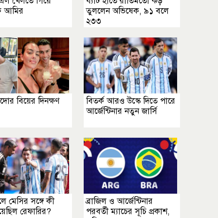
ল খেলতে গিয়ে
ব্যাট হাতে রীতিমতো ঝড়
ে আমির
তুললেন অভিষেক, ৯১ বলে
২৩৩
দোর বিয়ের দিনক্ষণ
বিতর্ক আরও উস্কে দিতে পারে
আর্জেন্টিনার নতুন জার্সি
ে মেসির সঙ্গে কী
ব্রাজিল ও আর্জেন্টিনার
য়েছিল রেফারির?
পরবর্তী ম্যাচের সূচি প্রকাশ,