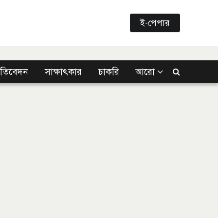
ই-পেপার
্রতিবেদন
সাক্ষাৎকার
চাকরি
আরো