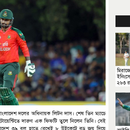
মিরাজে
ইনিংসে
২৬৩ র
ন বাংলাদেশ দলের অধিনায়ক লিটন দাস। শেষ তিন ম্যাচে
ি-টোয়েন্টিতে দারুণ এক ফিফটি তুলে নিলেন তিনি। সেই
লাদেশ ৩৯ বল হাতে রেখেই ৮ উইকেটে বড় জয় দিয়ে